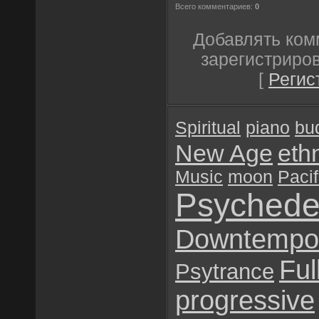
Всего комментариев:
0
Добавлять ком
зарегистриро
[
Регис
Spiritual
piano
bu
New Age
eth
Music
moon
Pacif
Psychede
Downtempo
Ful
Psytrance
progressive