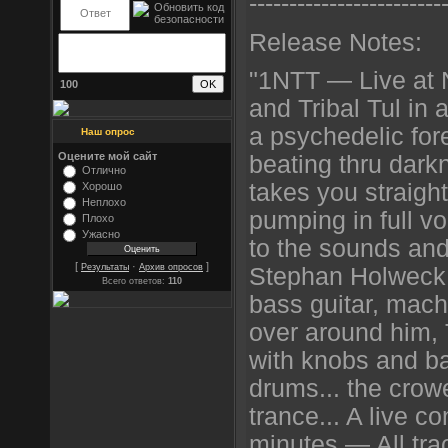
----------------------
--
Release Notes:
"1NTT — Live at N
100
and Tribal Tul in 
a psychedelic fore
Наш опрос
Оцените мой сайт
beating thru darkn
Отлично
takes you straight
Хорошо
Неплохо
pumping in full v
Плохо
Ужасно
to the sounds and
[
·
]
Результаты
Архив опросов
Stephan Holweck (
Всего ответов:
110
bass guitar, machi
over around him, T
with knobs and ba
drums... the crow
trance... A live c
minutes — All tra