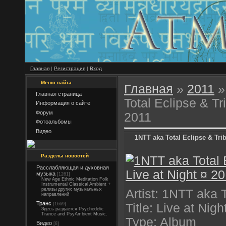
Главная
|
Регистрация
|
Вход
Меню сайта
Главная
»
2011
»
Главная страница
Total Eclipse & Tri
Информация о сайте
Форум
2011
Фотоальбомы
Видео
1NTT aka Total Eclipse & Trib
Разделы новостей
Расслабляющая и духовная
музыка
[1261]
New Age Ethnic Meditation Folk
Instrumental Classical Ambient +
релизы других музыкальных
Artist: 1NTT aka T
направлений
Транс
[1669]
Title: Live at Nigh
Здесь раздается Psychedelic
Trance and PsyAmbient Music.
Type: Album
Видео
[8]