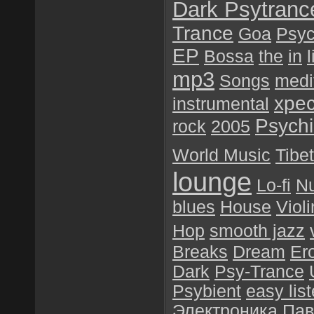
Dark Psytranc
Trance
Goa
Psyc
EP
Bossa
the
in
l
mp3
Songs
medi
хре
instrumental
Psychil
rock
2005
World Music
Tibet
lounge
Lo-fi
N
blues
House
Violi
Hop
smooth jazz
Breaks
Dream
Er
Dark
Psy-Trance
Psybient
easy lis
Электроника
Пав