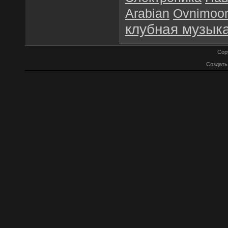
Arabian
Ovnimoo
клубная музык
Cop
Создат