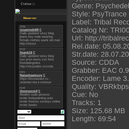
Статьи
Genre: Psychedel
[2]
Style: PsyTrance
Мини-чат
Label: Tribal Rec
Catalog Nr: TRI0
Url: http://tribalr
Rel.date: 05.08.2
Str.date: 28.07.2
Source: CDDA
Grabber: EAC 0.9
Encoder: Lame 3.
Quality: VBRkbps 
Cue: No
Tracks: 1
Size: 125.68 MB
Length: 69:54