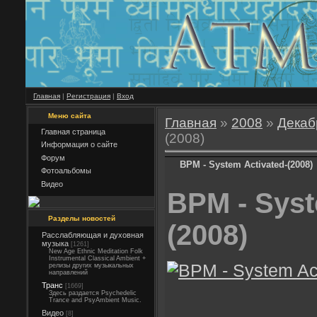
Главная
|
Регистрация
|
Вход
Меню сайта
Главная
»
2008
»
Декаб
Главная страница
(2008)
Информация о сайте
Форум
BPM - System Activated-(2008)
Фотоальбомы
Видео
BPM - Syst
Разделы новостей
(2008)
Расслабляющая и духовная
музыка
[1261]
New Age Ethnic Meditation Folk
Instrumental Classical Ambient +
релизы других музыкальных
направлений
Транс
[1669]
Здесь раздается Psychedelic
Trance and PsyAmbient Music.
Видео
[8]