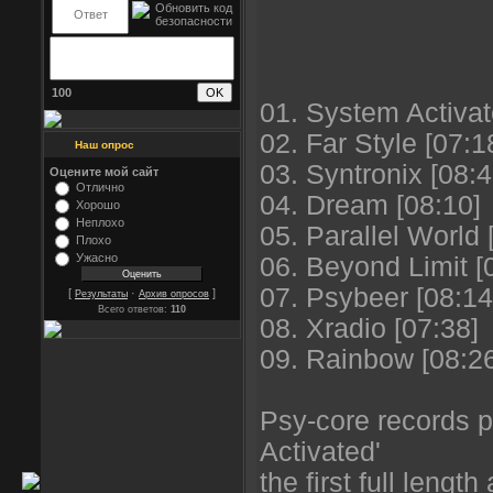
100
01. System Activat
02. Far Style [07:1
Наш опрос
03. Syntronix [08:4
Оцените мой сайт
Отлично
04. Dream [08:10]
Хорошо
Неплохо
05. Parallel World 
Плохо
Ужасно
06. Beyond Limit [
07. Psybeer [08:14
[
·
]
Результаты
Архив опросов
Всего ответов:
110
08. Xradio [07:38]
09. Rainbow [08:2
Psy-core records 
Activated'
the first full lengt