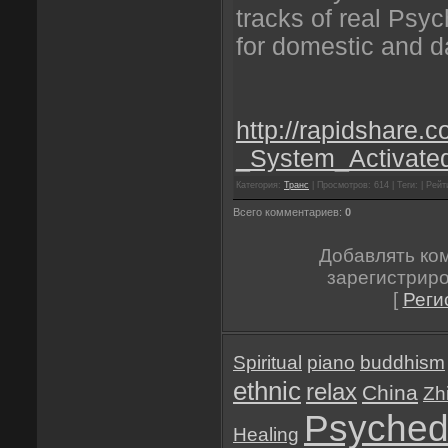
tracks of real Psyc
for domestic and d
http://rapidshare
_System_Activate
Категория:
Транс
| Просмотров: 614 | Теги: | Рейти
Всего комментариев:
0
Добавлять ко
зарегистрир
[
Реги
Spiritual
piano
buddhism
ethnic
relax
China
Zh
Psyched
Healing