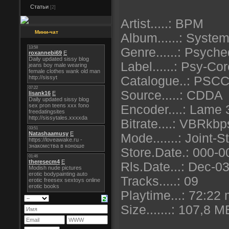
Статьи
[2]
Artist.....: BPM
Мини-чат
Album......: Syste
Genre......: Psyche
Label......: Psy-C
Catalogue..: PS
Source.....: CDDA
Encoder....: Lame 
Bitrate....: VBRkb
Mode.......: Joint-S
Store.Date.: 000-
Rls.Date...: Dec-0
Tracks.....: 09
Playtime...: 72:22 
Size.......: 107,8 M