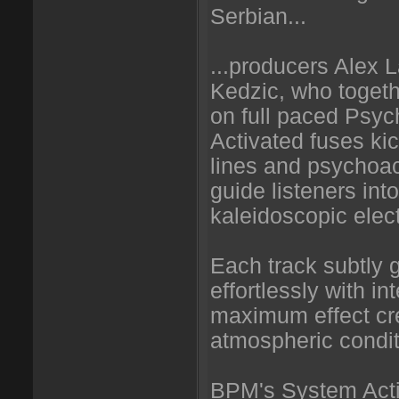
Serbian...
...producers Alex 
Kedzic, who togeth
on full paced Psyc
Activated fuses kic
lines and psychoac
guide listeners into
kaleidoscopic elec
Each track subtly 
effortlessly with i
maximum effect cr
atmospheric conditi
BPM's System Activ