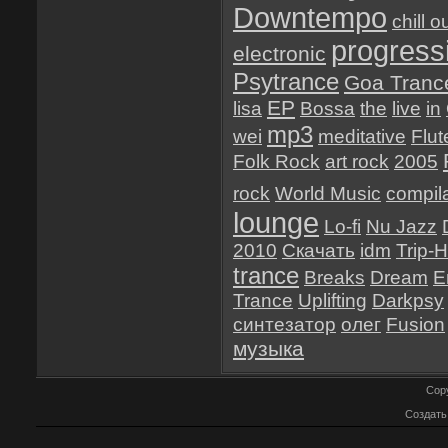
Downtempo
chill o
progress
electronic
Psytrance
Goa Tranc
EP
lisa
Bossa
the
live
in
mp3
wei
meditative
Flut
Folk Rock
art rock
2005
rock
World Music
compil
lounge
Lo-fi
Nu Jazz
2010
Скачать
idm
Trip-
trance
Breaks
Dream
E
Trance
Uplifting
Darkpsy
синтезатор
олег
Fusion
музыка
Cop
Создат