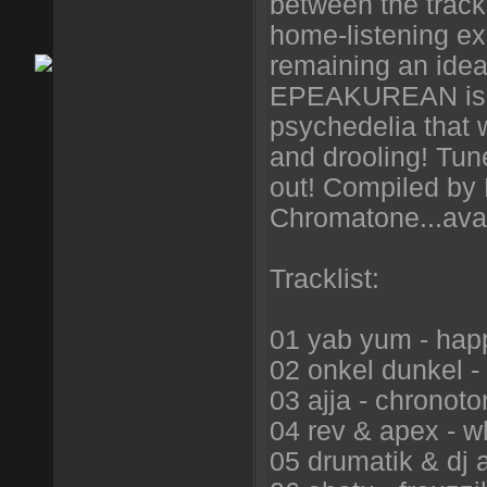
between the track
home-listening ex
remaining an ideal
EPEAKUREAN is a 
psychedelia that 
and drooling! Tu
out! Compiled by
Chromatone...avai
Tracklist:
01 yab yum - hap
02 onkel dunkel 
03 ajja - chronot
04 rev & apex - w
05 drumatik & dj 