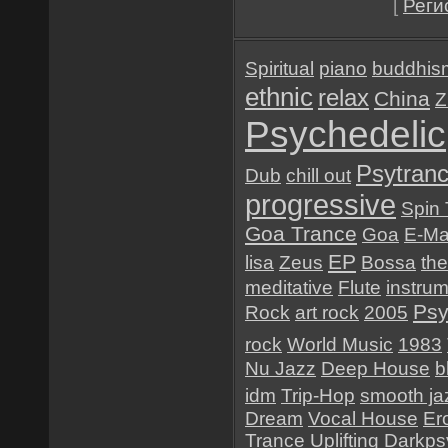
[
Реги
Spiritual
piano
buddhis
ethnic
relax
China
Z
Psychedelic
Psytran
Dub
chill out
progressive
Spin 
Goa Trance
Goa
E-Ma
EP
lisa
Zeus
Bossa
the
meditative
Flute
instrum
Psy
Rock
art rock
2005
rock
World Music
1983
Nu Jazz
Deep House
b
idm
Trip-Hop
smooth ja
Dream
Vocal House
Er
Trance
Uplifting
Darkps