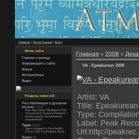
Главная
|
Регистрация
|
Вход
Меню сайта
Главная
»
2008
»
Дека
Главная страница
Информация о сайте
VA - Epeakurean 2008
Форум
Фотоальбомы
Видео
Artist: VA
Разделы новостей
Расслабляющая и духовная
Title: Epeakurean
музыка
[1261]
New Age Ethnic Meditation Folk
Type: Compilatio
Instrumental Classical Ambient +
релизы других музыкальных
направлений
Label: Peak Reco
Транс
[1669]
Здесь раздается Psychedelic
Url:http://peakre
Trance and PsyAmbient Music.
Видео
[8]