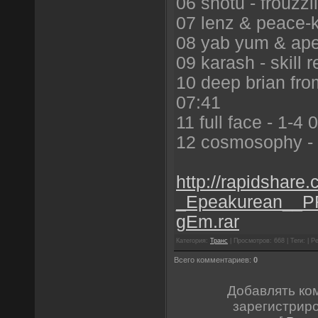
06 shotu - frouzz
07 lenz & peace-k
08 yab yum & ap
09 karash - skill 
10 deep brian from
07:41
11 full face - 1-4 
12 cosmosophy - 
http://rapidshare
_Epeakurean__P
gEm.rar
Категория:
Транс
| Просмотров: 668 | Теги: | Ре
Всего комментариев:
0
Добавлять ко
зарегистрир