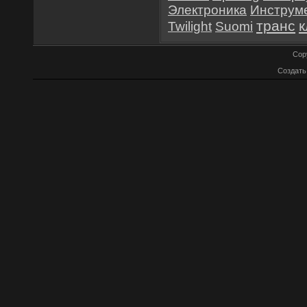
Электроника
Инструм
транс
к
Twilight
Suomi
Cop
Создат