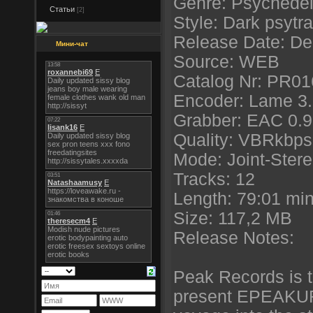
Genre: Psychedel
Статьи
[2]
Style: Dark psytr
Release Date: De
Мини-чат
Source: WEB
Catalog Nr: PR01
Encoder: Lame 3
Grabber: EAC 0.9
Quality: VBRkbps
Mode: Joint-Ster
Tracks: 12
Length: 79:01 mi
Size: 117,2 MB
Release Notes:
Peak Records is t
present EPEAKURE