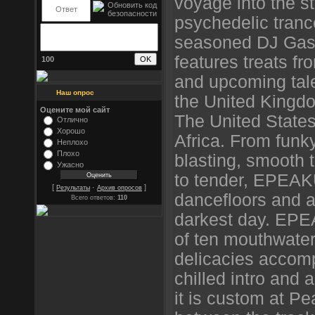
voyage into the s
psychedelic tranc
seasoned DJ Ga
features treats f
100
and upcoming tale
Наш опрос
the United Kingd
Оцените мой сайт
The United States
Отлично
Хорошо
Africa. From funky
Неплохо
Плохо
blasting, smooth 
Ужасно
to tender, EPEAK
[
·
]
Результаты
Архив опросов
dancefloors and 
Всего ответов:
110
darkest day. EPE
of ten mouthwater
delicacies accomp
chilled intro and 
it is custom at Pe