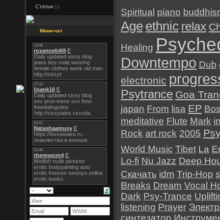
Статьи
[2]
Spiritual
piano
buddhis
Age
ethnic
relax
Ch
Мини-чат
Psyched
Healing
Downtempo
Dub
progres
electronic
Psytrance
Goa Tran
EP
japan
From
lisa
Bo
meditative
Flute
Mark
i
Psy
Rock
art rock
2005
World Music
Tibet
La
E
Lo-fi
Nu Jazz
Deep Ho
Скачать
idm
Trip-Hop
Breaks
Dream
Vocal H
Dark
Psy-Trance
Uplift
listening
Prayer
Электр
синтезатор
Инструме