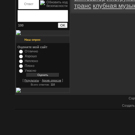
транс
клубная музы
100
Наш опрос
Оцените мой сайт
Отлично
Хорошо
Неплохо
Плохо
Ужасно
[
·
]
Результаты
Архив опросов
Всего ответов:
110
Cop
Создат