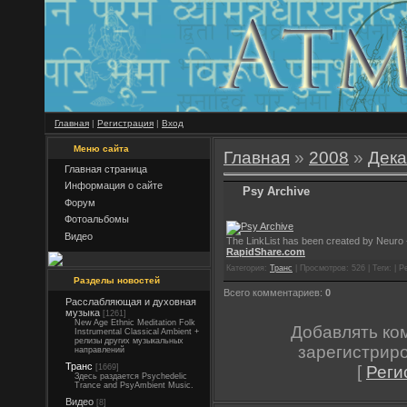
Главная
|
Регистрация
|
Вход
Меню сайта
Главная
»
2008
»
Дека
Главная страница
Информация о сайте
Psy Archive
Форум
Фотоальбомы
Видео
The LinkList has been created by Neuro
RapidShare.com
Категория:
Транс
| Просмотров: 526 | Теги: | Р
Разделы новостей
Всего комментариев:
0
Расслабляющая и духовная
музыка
[1261]
New Age Ethnic Meditation Folk
Добавлять ко
Instrumental Classical Ambient +
релизы других музыкальных
зарегистрир
направлений
Транс
[
Реги
[1669]
Здесь раздается Psychedelic
Trance and PsyAmbient Music.
Видео
[8]