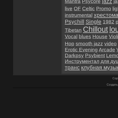
jazz
Mantra
Psycore
j
live
OF
Celtic
Promo
lig
хрестом
instrumental
Psychill
Single
1982
Chillout
lo
Tibetan
Vocal
blues
House
Viol
Hop
smooth jazz
video
Erotic Evening
Arcade
Darkpsy
Psybient
Lemo
Инструментал
для ду
транс
клубная музы
Cop
Создат