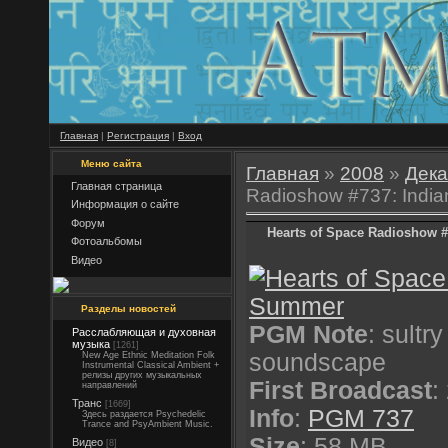
Главная
|
Регистрация
|
Вход
Меню сайта
Главная
»
2008
»
Дека
Главная страница
Radioshow #737: Indi
Информация о сайте
Форум
Hearts of Space Radioshow 
Фотоальбомы
Видео
Разделы новостей
PGM Note
: sultr
Расслабляющая и духовная
музыка
[1261]
soundscape
New Age Ethnic Meditation Folk
Instrumental Classical Ambient +
релизы других музыкальных
First Broadcast
:
направлений
Транс
[1669]
Info
:
PGM 737
Здесь раздается Psychedelic
Trance and PsyAmbient Music.
Size
: 58 MB
Видео
[8]