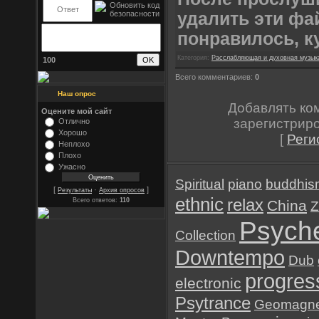
удалить эти фа
понравилось, к
Категория:
Расслабляющая и духовная музык
100
Всего комментариев:
0
Наш опрос
Добавлять ко
Оцените мой сайт
зарегистрир
Отлично
Хорошо
[
Реги
Неплохо
Плохо
Ужасно
Spiritual
piano
buddhis
[
·
]
Результаты
Архив опросов
ethnic
relax
Всего ответов:
110
China
Z
Psyche
Collection
Downtempo
Dub
progres
electronic
Psytrance
Geomagne