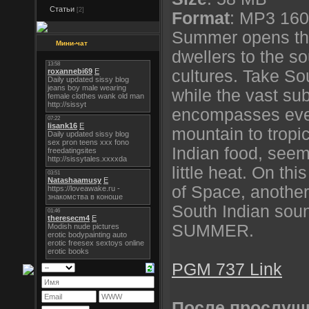
Статьи
[2]
Format
: MP3 160
Summer opens the
Мини-чат
dwellers to the s
cultures. Take So
while the vast sub
encompasses every
mountain to tropic
Indian food, seem
little heat. On th
of Space, another
South Indian sou
SUMMER.
PGM 737 Link
После прослуш