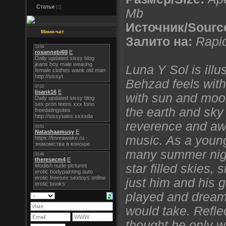
Статьи
[2]
Mb
Источник/Sourc
Мини-чат
Залито на:
Rapi
Luna Y Sol is illu
Behzad feels with
with sun and moon
the earth and sky
reverence and awe
music. As a youn
many summer nigh
star filled skies, 
just him and his g
played and dream
would take. Refle
thought he only w