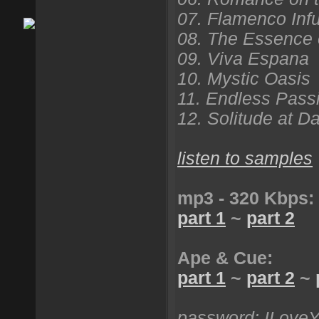
07. Flamenco Inf
08. The Essence 
09. Viva Espana
10. Mystic Oasis
11. Endless Pass
12. Solitude at D
listen to samples
mp3 - 320 Kbps:
part 1
~
part 2
Ape & Cue:
part 1
~
part 2
~
password: ILove