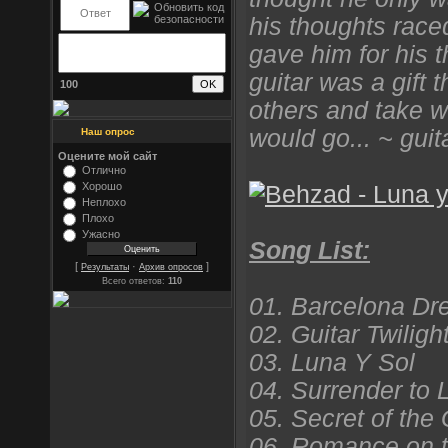
his thoughts raced 
gave him for his t
guitar was a gift 
100
others and take 
would go... ~ gui
Наш опрос
Оцените мой сайт
Отлично
Хорошо
Неплохо
Плохо
Ужасно
Song List:
[
·
]
Результаты
Архив опросов
Всего ответов:
110
01. Barcelona D
02. Guitar Twiligh
03. Luna Y Sol
04. Surrender to 
05. Secret of the
06. Romance on t