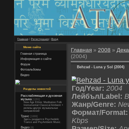
Главная
|
Регистрация
|
Вход
Меню сайта
Главная
»
2008
»
Дека
Главная страница
(2004)
Информация о сайте
Форум
Behzad - Luna y Sol (2004)
Фотоальбомы
Видео
Год/Year:
2004
Разделы новостей
Лейбъл/Label:
B
Расслабляющая и духовная
музыка
[1261]
Жанр/Genre:
New
New Age Ethnic Meditation Folk
Instrumental Classical Ambient +
релизы других музыкальных
Формат/Format:
направлений
Транс
[1669]
Kbps
Здесь раздается Psychedelic
Trance and PsyAmbient Music.
Размер/Size:
Ape
Видео
[8]