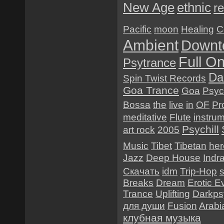
New Age
ethnic
re
Pacific
moon
Healing
C
Ambient
Downt
Full O
Psytrance
Da
Spin Twist Records
Goa Trance
Goa
Psyc
Bossa
the
live
in
OF
Pr
meditative
Flute
instru
Psychill
art rock
2005
Music
Tibet
Tibetan
her
Jazz
Deep House
Indr
Скачать
idm
Trip-Hop
Breaks
Dream
Erotic E
Trance
Uplifting
Darkps
для души
Fusion
Arabi
клубная музыка