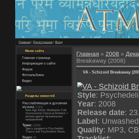
Главная
|
Регистрация
|
Вход
Меню сайта
Главная
»
2008
»
Дека
Главная страница
Breakaway (2008)
Информация о сайте
Форум
VA - Schizoid Breakaway (20
Фотоальбомы
Видео
Style
: Psychedel
Разделы новостей
Year
: 2008
Расслабляющая и духовная
музыка
[1261]
Release date
: 2
New Age Ethnic Meditation Folk
Instrumental Classical Ambient +
релизы других музыкальных
Label
: Unwashed
направлений
Транс
[1669]
Quality
: MP3, CB
Здесь раздается Psychedelic
Trance and PsyAmbient Music.
Tracklist
:
Видео
[8]