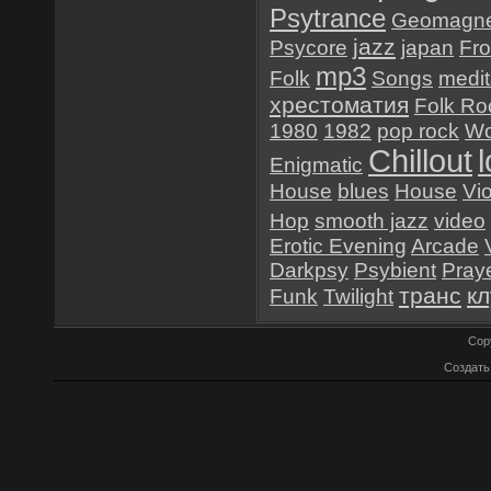
Psytrance
Geomagne
jazz
Psycore
japan
Fr
mp3
Folk
Songs
medit
хрестоматия
Folk Ro
1980
1982
pop rock
Wo
Chillout
Enigmatic
House
blues
House
Vio
Hop
smooth jazz
video
Erotic Evening
Arcade
Darkpsy
Psybient
Pray
транс
к
Funk
Twilight
Cop
Создат