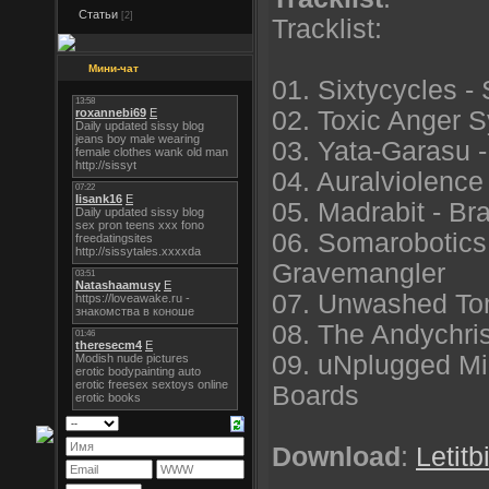
Статьи
[2]
Tracklist:
Мини-чат
01. Sixtycycles -
02. Toxic Anger 
03. Yata-Garasu -
04. Auralviolence
05. Madrabit - Br
06. Somarobotics 
Gravemangler
07. Unwashed Tom
08. The Andychri
09. uNplugged Mi
Boards
Download
:
Letitb