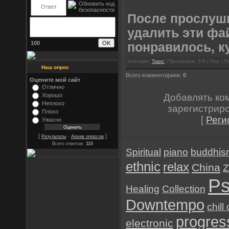
После прослуш
удалить эти фа
100
понравилось, к
Категория:
Транс
| Просмотров: 576 | Теги: | Р
Наш опрос
Всего комментариев:
0
Оцените мой сайт
Отлично
Добавлять ко
Хорошо
Неплохо
зарегистрир
Плохо
[
Реги
Ужасно
[
·
]
Результаты
Архив опросов
Всего ответов:
110
Spiritual
piano
buddhis
ethnic
relax
China
Z
Ps
Healing
Collection
Downtempo
chill
progres
electronic