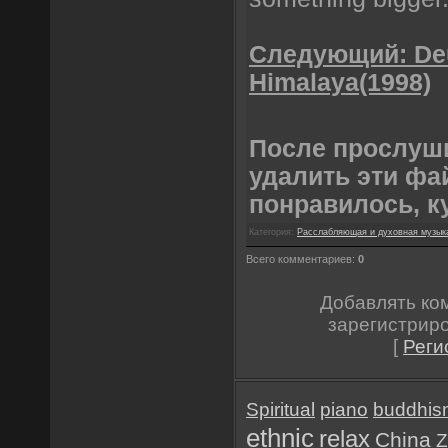
Cледующий: Deu
Himalaya(1998)
После прослуш
удалить эти фа
понравилось, к
Категория:
Расслабляющая и духовная музык
Всего комментариев:
0
Добавлять ко
зарегистрир
[
Реги
Spiritual
piano
buddhis
ethnic
relax
China
Z