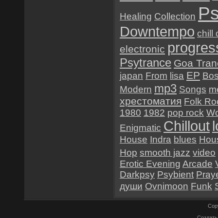
Ps
Healing
Collection
Downtempo
chill
progres
electronic
Psytrance
Goa Tran
EP
japan
From
lisa
Bo
mp3
Modern
Songs
me
хрестоматия
Folk Ro
1980
1982
pop rock
Wo
Chillout
Enigmatic
House
Indra
blues
Hou
Hop
smooth jazz
video
Erotic Evening
Arcade
Darkpsy
Psybient
Pray
души
Ovnimoon
Funk
Cop
Создат