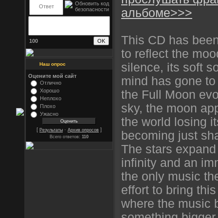
альбоме>>>
This CD has been
100
to reflect the mood
silence, its soft
Наш опрос
Оцените мой сайт
mind has gone to 
Отлично
Хорошо
the Full Moon evo
Неплохо
sky, the moon ap
Плохо
Ужасно
the world losing i
[
·
]
Результаты
Архив опросов
becoming just sh
Всего ответов:
110
The stars expand
infinity and an i
the only music the
effort to bring thi
where the music b
something bigger.