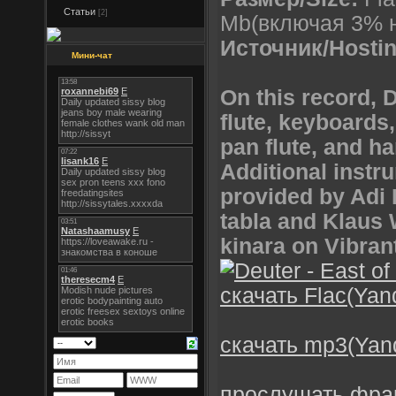
Статьи
[2]
Mb(включая 3% н
Источник/Hostin
Мини-чат
On this record, D
flute, keyboards
pan flute, and ha
Additional instr
provided by Adi 
tabla and Klaus 
kinara on Vibran
скачать Flac(Yan
скачать mp3(Yan
прослушать фра