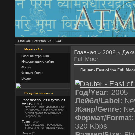
Главная
|
Регистрация
|
Вход
Меню сайта
Главная
»
2008
»
Дека
Главная страница
Full Moon
Информация о сайте
Форум
Deuter - East of the Full Moo
Фотоальбомы
Видео
Год/Year:
2005
Разделы новостей
Лейбл/Label:
New
Расслабляющая и духовная
музыка
[1261]
Жанр/Genre:
Ne
New Age Ethnic Meditation Folk
Instrumental Classical Ambient +
релизы других музыкальных
Формат/Format:
направлений
Транс
[1669]
320 Kbps
Здесь раздается Psychedelic
Trance and PsyAmbient Music.
Размер/Size:
Fla
Видео
[8]