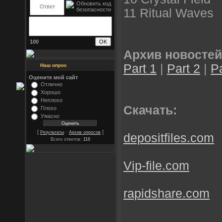
11 Ritual Waves
100
Архив новостей
Part 1
|
Part 2
|
Pa
Наш опрос
Оцените мой сайт
Отлично
Хорошо
Неплохо
Скачать:
Плохо
Ужасно
[
·
]
Результаты
Архив опросов
depositfiles.com
Всего ответов:
110
Vip-file.com
rapidshare.com