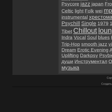
jazz
Psycore
japan
Fr
mp
Celtic
light
Folk
wei
хрестом
instrumental
Psychill
Single
1979
Chillout
lou
Tibet
Indra
Vocal
Soul
blues
Trip-Hop
smooth jazz
v
Dream
Erotic Evening
Uplifting
Darkpsy
Psybi
души
Инструментал
O
музыка
Cop
Создат