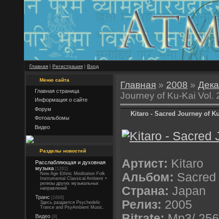
Главная
|
Регистрация
|
Вход
Меню сайта
Главная
»
2008
»
Дека
Главная страница
Journey of Ku-Kai Vol. 2
Информация о сайте
Форум
Kitaro - Sacred Journey of Ku
Фотоальбомы
Видео
Разделы новостей
Артист:
Kitaro
Расслабляющая и духовная
музыка
[1261]
Альбом:
Sacred 
New Age Ethnic Meditation Folk
Instrumental Classical Ambient +
релизы других музыкальных
Страна:
Japan
направлений
Транс
[1669]
Релиз:
2005
Здесь раздается Psychedelic
Trance and PsyAmbient Music.
Bitrate:
Mp3/ 256
Видео
[8]