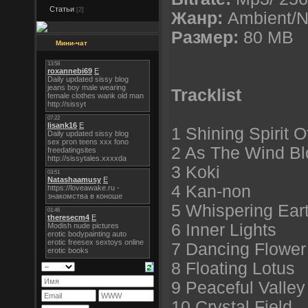
Статьи
[2]
Жанр:
Ambient/
Размер:
80 MB
Мини-чат
Tracklist
1 Shining Spirit 
2 As The Wind B
3 Koki
4 Kan-non
5 Whispering Ear
6 Inner Lights
7 Dancing Flower
8 Floating Lotus
9 Peaceful Valley
10 Crystal Field