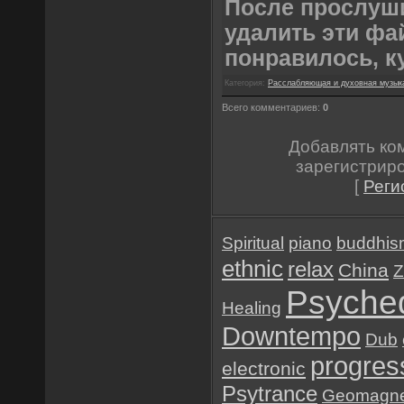
После прослуш
удалить эти фа
понравилось, к
Категория:
Расслабляющая и духовная музык
Всего комментариев:
0
Добавлять ко
зарегистрир
[
Реги
Spiritual
piano
buddhis
ethnic
relax
China
Z
Psyched
Healing
Downtempo
Dub
progres
electronic
Psytrance
Geomagne