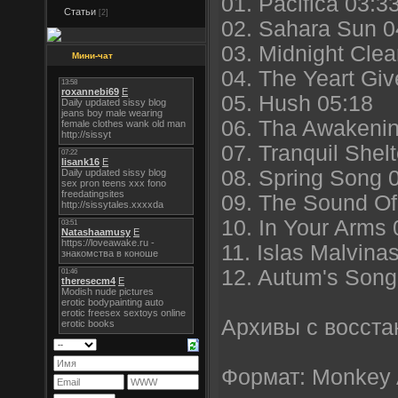
01. Pacifica 03:3
Статьи
[2]
02. Sahara Sun 0
03. Midnight Clea
Мини-чат
04. The Yeart Gi
05. Hush 05:18
06. Tha Awakenin
07. Tranquil Shel
08. Spring Song 
09. The Sound Of
10. In Your Arms 
11. Islas Malvina
12. Autum's Song
Архивы с восста
Формат: Monkey 