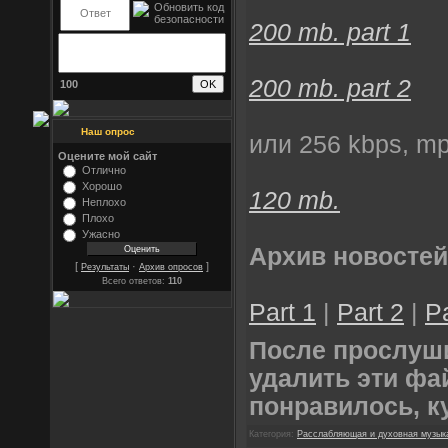
200 mb. part 1
200 mb. part 2
100
Наш опрос
или 256 kbps, mp
Оцените мой сайт
Отлично
Хорошо
120 mb.
Неплохо
Плохо
Ужасно
Архив новостей
[
·
]
Результаты
Архив опросов
Всего ответов:
110
Part 1
|
Part 2
|
Pa
После прослуш
удалить эти фа
понравилось, к
Категория:
Расслабляющая и духовная музык