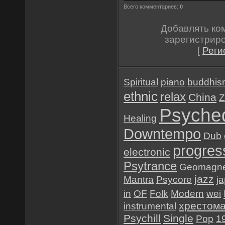
Всего комментариев:
0
Добавлять ко
зарегистрир
[
Реги
Spiritual
piano
buddhis
ethnic
relax
China
Z
Psyched
Healing
Downtempo
Dub
progres
electronic
Psytrance
Geomagne
jazz
Mantra
Psycore
j
in
OF
Folk
Modern
wei
хрестом
instrumental
Psychill
Single
Pop
1