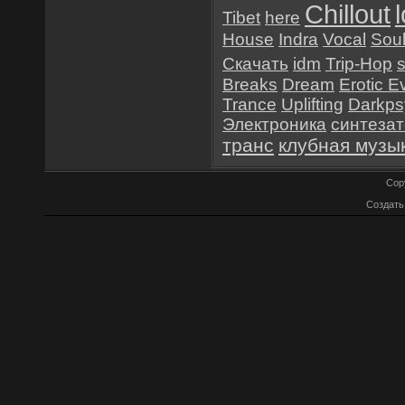
Chillout
Tibet
here
House
Indra
Vocal
Sou
Скачать
idm
Trip-Hop
Breaks
Dream
Erotic E
Trance
Uplifting
Darkps
Электроника
синтеза
транс
клубная музы
Cop
Создат