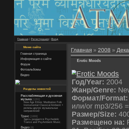
Главная
|
Регистрация
|
Вход
Меню сайта
Главная
»
2008
»
Дека
Главная страница
Информация о сайте
Erotic Moods
Форум
Фотоальбомы
Видео
Год/Year:
2004
Жанр/Genre:
Ne
Разделы новостей
Расслабляющая и духовная
Формат/Format:
музыка
[1261]
New Age Ethnic Meditation Folk
или/or mp3/256 
Instrumental Classical Ambient +
релизы других музыкальных
направлений
Размер/Size:
400
Транс
[1669]
Здесь раздается Psychedelic
Размещено на:
R
Trance and PsyAmbient Music.
Видео
[8]