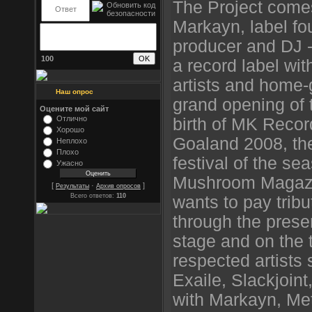
The Project comes
Markayn, label fo
producer and DJ -
100
a record label wit
artists and home-
Наш опрос
grand opening of t
Оцените мой сайт
Отлично
birth of MK Recor
Хорошо
Goaland 2008, the 
Неплохо
Плохо
festival of the se
Ужасно
Mushroom Magazi
[
·
]
Результаты
Архив опросов
Всего ответов:
110
wants to pay tribu
through the pres
stage and on the t
respected artists
Exaile, Slackjoint
with Markayn, Me