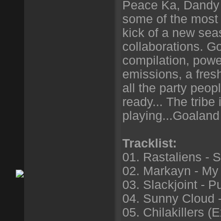
Peace Ka, Dandy 
some of the most f
kick of a new seas
collaborations. Go
compilation, powe
emissions, a fres
all the party peop
ready... The tribe 
playing...Goaland 
Tracklist:
01. Rastaliens - 
02. Markayn - My
03. Slackjoint - 
04. Sunny Cloud 
05. Chilakillers (E