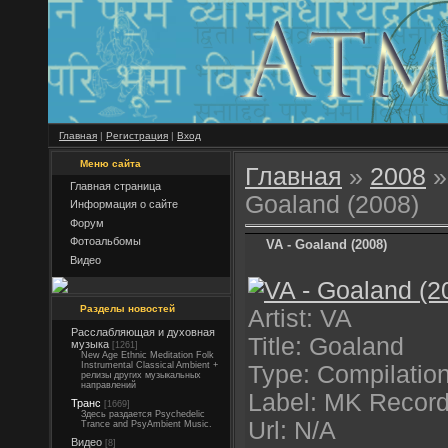
Главная
|
Регистрация
|
Вход
Меню сайта
Главная
»
2008
»
Главная страница
Goaland (2008)
Информация о сайте
Форум
Фотоальбомы
VA - Goaland (2008)
Видео
Разделы новостей
Artist: VA
Расслабляющая и духовная
Title: Goaland
музыка
[1261]
New Age Ethnic Meditation Folk
Instrumental Classical Ambient +
Type: Compilatio
релизы других музыкальных
направлений
Label: MK Recor
Транс
[1669]
Здесь раздается Psychedelic
Url: N/A
Trance and PsyAmbient Music.
Видео
[8]