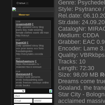
Genre: Psychedel
Статьи
[2]
Style: Psytrance /
Rel.date: 06.10.2
Мини-чат
Str.date: 24.09.2
CatalogNr: MIR
Medium: CDDA
Grabber: EAC 0.9
Encoder: Lame 3.
Quality: VBRkbps 
Tracks: 10
Length: 72:30
Size: 98,09 MB
R
Dreams come true.
Goaland, the tran
Star City - Bologn
acclaimed massive 