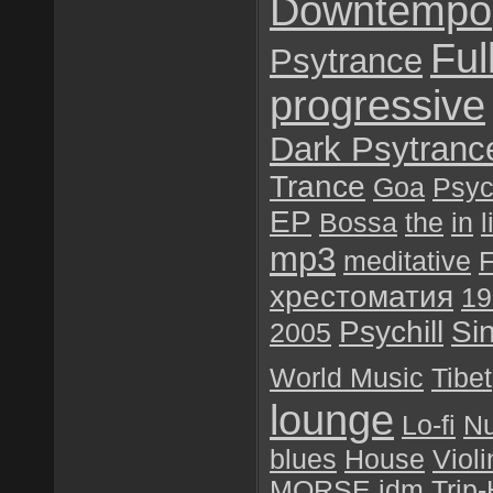
Downtempo
Ful
Psytrance
progressive
Dark Psytranc
Trance
Goa
Psyc
EP
Bossa
the
in
l
mp3
meditative
F
хрестоматия
19
Psychill
Si
2005
World Music
Tibet
lounge
Lo-fi
Nu
blues
House
Violi
MORSE
idm
Trip