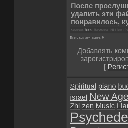
После прослуш
удалить эти фа
понравилось, к
Категория:
Транс
| Просмотров: 511 | Теги: | Ре
Всего комментариев:
0
Добавлять ком
зарегистриро
[
Регис
Spiritual
piano
bu
New Ag
israel
Zhi
zen
Music
Lia
Psychedel