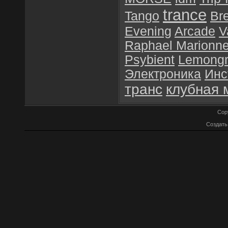
trance
Tango
Br
Evening
Arcade
V
Raphael Marionn
Psybient
Lemongr
Электроника
Инс
транс
клубная 
Cop
Создат