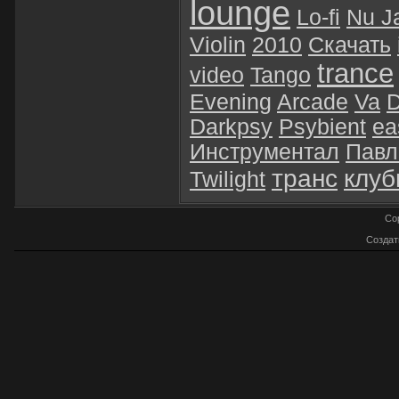
lounge
Lo-fi
Nu J
Violin
2010
Скачать
trance
video
Tango
Evening
Arcade
Va
D
Darkpsy
Psybient
ea
Инструментал
Павл
транс
клуб
Twilight
Co
Созда