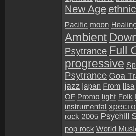
New Age
ethnic
Pacific
moon
Healin
Ambient
Dow
Full 
Psytrance
progressive
Sp
Psytrance
Goa Tr
jazz
japan
From
lisa
OF
Promo
light
Folk
хрест
instrumental
Psychill
S
rock
2005
pop rock
World Musi