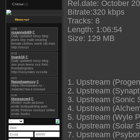
Rel.date: October 2
Статьи
[2]
Bitrate:320 kbps
Tracks: 8
Мини-чат
Length: 1:06:54
Size: 129 MB
1. Upstream (Progen
2. Upstream (Synapt
3. Upstream (Sonic 
4. Upstream (Alchem
5. Upstream (Wyle P
6. Upstream (Solar 
7. Upstream (Psybor