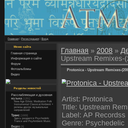
Главная
|
Регистрация
|
Вход
Меню сайта
Главная
»
2008
»
Д
Главная страница
Upstream Remixes-(
Информация о сайте
Форум
Фотоальбомы
Protonica - Upstream Remixes-(20
Видео
Разделы новостей
Расслабляющая и духовная
Artist: Protonica
музыка
[1261]
New Age Ethnic Meditation Folk
Instrumental Classical Ambient +
Title: Upstream Rem
релизы других музыкальных
направлений
Label: AP Recordss
Транс
[1669]
Здесь раздается Psychedelic
Genre: Psychedelic
Trance and PsyAmbient Music.
Видео
[8]