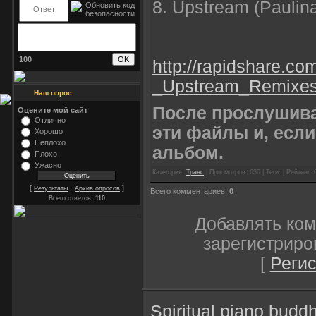
8. Upstream (Paulin
100
http://rapidshare.co
_Upstream_Remixes
Наш опрос
После прослушива
Оцените мой сайт
Отлично
эти файлы и, если
Хорошо
Неплохо
альбом.
Плохо
Ужасно
Категория:
Транс
| Просмотров: 636 | Теги: | Рейтинг: 
[
·
]
Результаты
Архив опросов
Всего комментариев:
0
Всего ответов:
110
Добавлять ком
зарегистриро
[
Реги
Spiritual
piano
budd