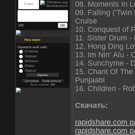
08. Moments In Lo
09. Falling ('Twi
Cruise
100
10. Conquest of P
11. Sister Drum 
Наш опрос
12. Hong Ding Lo
Оцените мой сайт
Отлично
13. Im Nin' Alu -
Хорошо
14. Sunchyme - D
Неплохо
Плохо
15. Chant Of The 
Ужасно
Punjaabi
[
·
]
Результаты
Архив опросов
Всего ответов:
110
16. Children - Ro
Скачать:
rapidshare.com pa
rapidshare.com pa