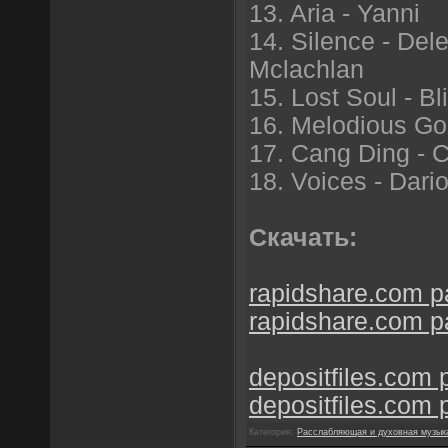
13. Aria - Yanni
14. Silence - Del
Mclachlan
15. Lost Soul - Bl
16. Melodious G
17. Cang Ding - C
18. Voices - Dari
Скачать:
rapidshare.com pa
rapidshare.com pa
depositfiles.com p
depositfiles.com p
Категория:
Расслабляющая и духовная музык