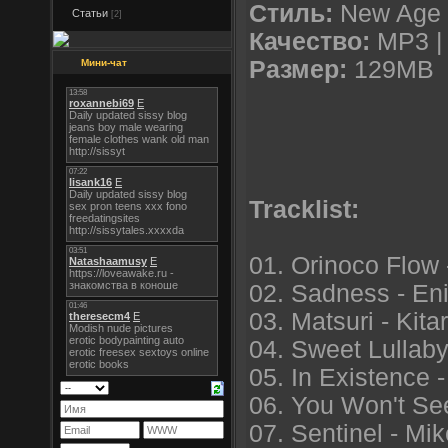
Стиль:
New Age 
Статьи
[2]
Качество:
MP3 | 
Размер:
129MB
Мини-чат
Tracklist:
01. Orinoco Flow
02. Sadness - E
03. Matsuri - Kita
04. Sweet Lullaby
05. In Existence -
06. You Won't Se
07. Sentinel - Mik