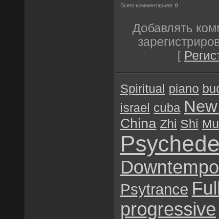
Всего комментариев:
0
Добавлять ком
зарегистриро
[
Регис
Spiritual
piano
bu
New
israel
cuba
China
Zhi
Shi
Mu
Psychede
Downtempo
Ful
Psytrance
progressive