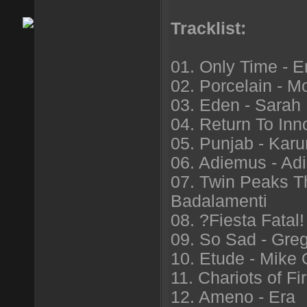
Tracklist:
01. Only Time - 
02. Porcelain - M
03. Eden - Sarah
04. Return To In
05. Punjab - Kar
06. Adiemus - Ad
07. Twin Peaks T
Badalamenti
08. ?Fiesta Fatal!
09. So Sad - Gre
10. Etude - Mike 
11. Chariots of Fi
12. Ameno - Era