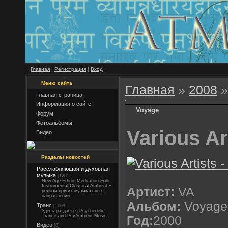
Главная
|
Регистрация
|
Вход
Меню сайта
Главная
»
2008
»
Главная страница
Информация о сайте
Voyage
Форум
Фотоальбомы
Various Ar
Видео
Разделы новостей
Расслабляющая и духовная
музыка
[1261]
New Age Ethnic Meditation Folk
Instrumental Classical Ambient +
Артист:
VA
релизы других музыкальных
направлений
Альбом:
Voyage
Транс
[1669]
Здесь раздается Psychedelic
Trance and PsyAmbient Music.
Год:
2000
Видео
[8]