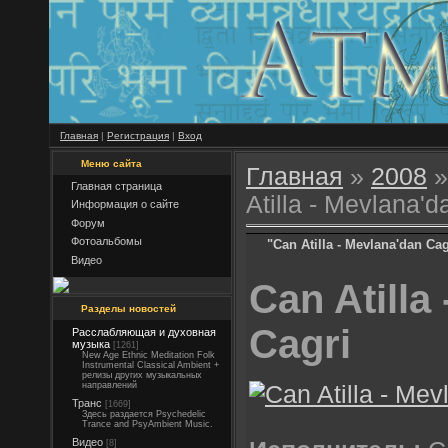
Главная
|
Регистрация
|
Вход
Меню сайта
Главная
»
2008
»
Главная страница
Atilla - Mevlana'd
Информация о сайте
Форум
Фотоальбомы
"Can Atilla - Mevlana'dan Cag
Видео
Can Atilla
Разделы новостей
Cagri
Расслабляющая и духовная
музыка
[1261]
New Age Ethnic Meditation Folk
Instrumental Classical Ambient +
релизы других музыкальных
направлений
Транс
[1669]
Здесь раздается Psychedelic
Trance and PsyAmbient Music.
Видео
[8]