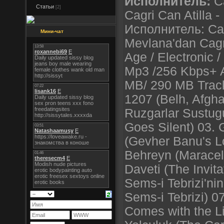
Исполнитель:
Ca
Статьи
[2]
Cagri Can Atilla 
Исполнитель: Can
Мини-чат
Mevlana'dan Cagr
Age / Electronic 
Mp3 /256 Kbps+ 
MB/ 290 MB Trackl
1207 (Belh, Afgha
Ruzgarlar Sustu
Goes Silent) 03.
(Gevher Banu's L
Behreyn (Maracel 
Daveti (The Invita
Sems-i Tebrizi'ni
Sems-i Tebrizi) 0
Comes with the L