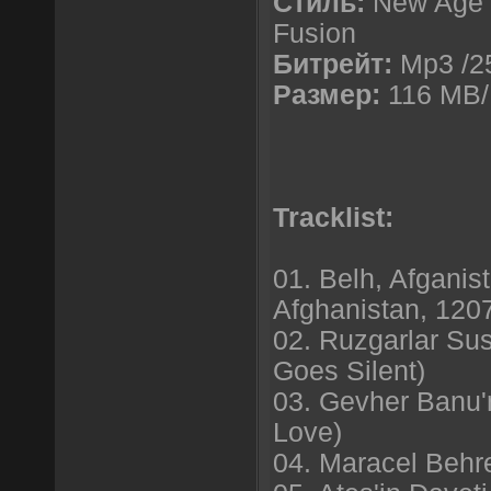
Стиль:
New Age / 
Fusion
Битрейт:
Mp3 /2
Размер:
116 MB/
Tracklist:
01. Belh, Afganis
Afghanistan, 120
02. Ruzgarlar Su
Goes Silent)
03. Gevher Banu'
Love)
04. Maracel Behr