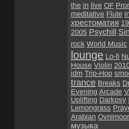
the
in
live
OF
Pro
meditative
Flute
i
хрестоматия
19
Psychill
Si
2005
rock
World Music
lounge
Lo-fi
N
House
Violin
201
idm
Trip-Hop
smoo
trance
Breaks
D
Evening
Arcade
V
Uplifting
Darkpsy
Lemongrass
Pray
Arabian
Ovnimoo
музыка