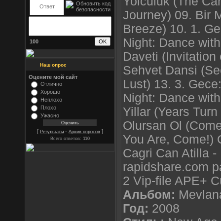
Yolculuk (The Ca
Journey) 09. Bir 
Breeze) 10. 1. Ge
Night: Dance with
100
Daveti (Invitation
Наш опрос
Sehvet Dansi (Se
Оцените мой сайт
Lust) 13. 3. Gece
Отлично
Хорошо
Night: Dance with
Неплохо
Плохо
Yillar (Years Turn
Ужасно
Olursan Ol (Com
[
·
]
Результаты
Архив опросов
You Are, Come!) C
Всего ответов:
110
Cagri Can Atilla 
rapidshare.com pa
2 Vip-file APE+ 
Альбом:
Mevlana
Год:
2008