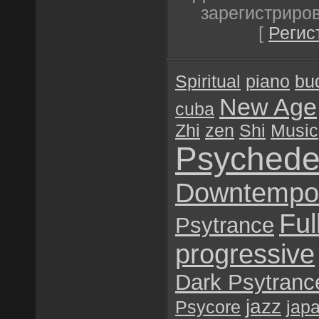
зарегистриро
[
Регис
Spiritual
piano
bu
New Age
cuba
Zhi
zen
Shi
Music
Psychede
Downtempo
Ful
Psytrance
progressive
Dark Psytranc
jazz
Psycore
jap