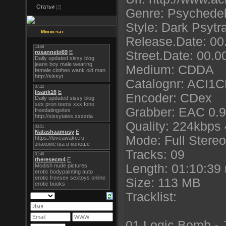
Статьи
[2]
Genre: Psychedel
Style: Dark Psytr
Мини-чат
Release.Date: 00
Street.Date: 00.0
Medium: CDDA
Catalognr: ACI1
Encoder: CDex
Grabber: EAC 0.9
Quality: 224kbps
Mode: Full Stereo
Tracks: 09
Length: 01:10:39
Size: 113 MB
Tracklist:
01 Logic Bomb - 