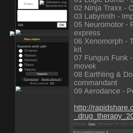
02 Ninja Traxx -
03 Labyrinth - Imp
05 Neuromotor - F
100
express
06 Xenomorph - Th
Наш опрос
Оцените мой сайт
kit
Отлично
Хорошо
07 Fungus Funk -
Неплохо
movek
Плохо
Ужасно
08 Earthling & Domi
[
·
]
Результаты
Архив опросов
commandant
Всего ответов:
110
09 Aerodance - P
http://rapidshare
_drug_therapy_20
Категория:
Транс
| Просмотров: 627 | Теги: | Р
Всего комментариев:
0