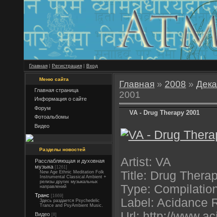
Главная
|
Регистрация
|
Вход
Меню сайта
Главная
»
2008
»
Дека
Главная страница
2001
Информация о сайте
Форум
VA - Drug Therapy 2001
Фотоальбомы
Видео
Разделы новостей
Artist: VA
Расслабляющая и духовная
музыка
[1261]
Title: Drug Thera
New Age Ethnic Meditation Folk
Instrumental Classical Ambient +
релизы других музыкальных
Type: Compilatio
направлений
Транс
[1669]
Label: Acidance 
Здесь раздается Psychedelic
Trance and PsyAmbient Music.
Url: http://www.a
Видео
[8]