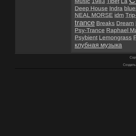
C
Music
1983
Tibet
La
Deep House
Indra
blue
NEAL MORSE
idm
Tri
trance
Breaks
Dream
Psy-Trance
Raphael M
Psybient
Lemongrass
клубная музыка
Cop
Создат