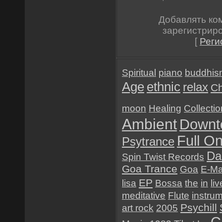
Добавлять ко
зарегистрир
[
Реги
Spiritual
piano
buddhis
Age
ethnic
relax
Ch
moon
Healing
Collectio
Ambient
Downt
Full O
Psytrance
Da
Spin Twist Records
Goa Trance
Goa
E-Ma
EP
lisa
Bossa
the
in
liv
meditative
Flute
instru
Psychill
art rock
2005