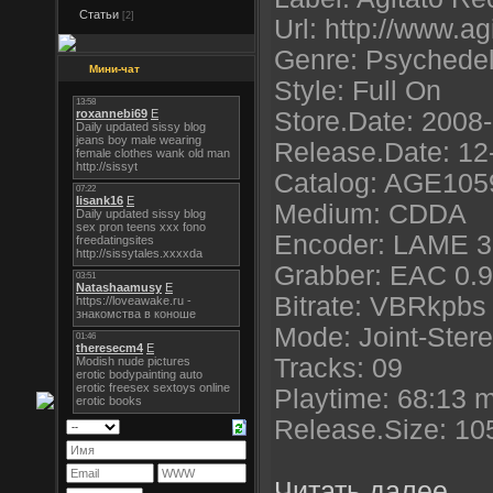
Статьи
[2]
Url: http://www.agi
Genre: Psychedel
Мини-чат
Style: Full On
Store.Date: 2008
Release.Date: 12
Catalog: AGE105
Medium: CDDA
Encoder: LAME 3
Grabber: EAC 0.9
Bitrate: VBRkpbs
Mode: Joint-Ster
Tracks: 09
Playtime: 68:13 
Release.Size: 10
Читать далее