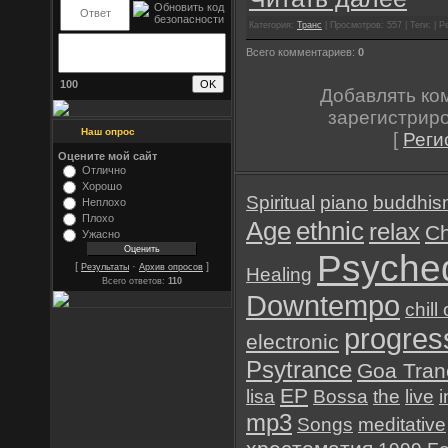
Категория:
Транс
| Просмотров: 557 | Теги: | Р
Всего комментариев:
0
100
Добавлять ко
зарегистрир
Наш опрос
[
Реги
Оцените мой сайт
Отлично
Хорошо
Spiritual
piano
buddhis
Неплохо
Плохо
Age
ethnic
relax
Ch
Ужасно
Psyched
[
·
]
Результаты
Архив опросов
Healing
Всего ответов:
110
Downtempo
chill
progres
electronic
Psytrance
Goa Tran
EP
lisa
Bossa
the
live
i
mp3
Songs
meditative