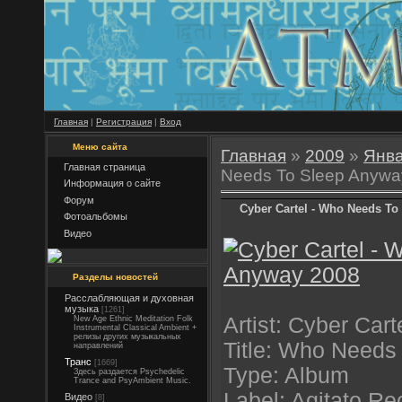
Главная
|
Регистрация
|
Вход
Меню сайта
Главная
»
2009
»
Янв
Главная страница
Needs To Sleep Anywa
Информация о сайте
Форум
Cyber Сartel - Who Needs To
Фотоальбомы
Видео
Разделы новостей
Расслабляющая и духовная
музыка
[1261]
Artist: Cyber Cart
New Age Ethnic Meditation Folk
Instrumental Classical Ambient +
релизы других музыкальных
Title: Who Needs
направлений
Транс
[1669]
Type: Album
Здесь раздается Psychedelic
Trance and PsyAmbient Music.
Label: Agitato Re
Видео
[8]