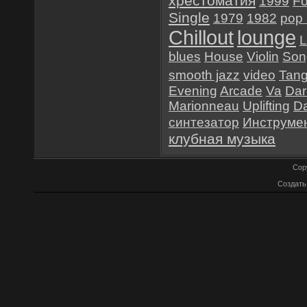
хрестоматия
1999
Fo
Single
1979
1982
pop 
Chillout
lounge
L
blues
House
Violin
Son
smooth jazz
video
Tan
Evening
Arcade
Va
Dar
Marionneau
Uplifting
D
синтезатор
Инструме
клубная музыка
Cop
Создат