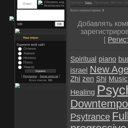
Категория:
Транс
| Просмотров: 588 | Теги: | Р
Всего комментариев:
0
Добавлять ком
100
зарегистриро
[
Регис
Наш опрос
Оцените мой сайт
Отлично
Хорошо
Spiritual
piano
bu
Неплохо
Плохо
New Ag
Ужасно
israel
[
·
]
Результаты
Архив опросов
Zhi
zen
Shi
Music
Всего ответов:
110
Psyc
Healing
Downtempo
Ful
Psytrance