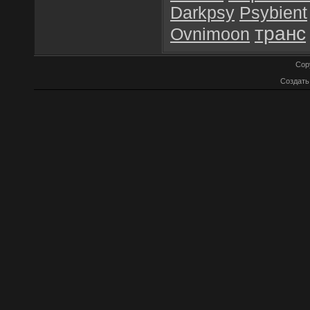
Darkpsy
Psybient
транс
Ovnimoon
Cop
Создат