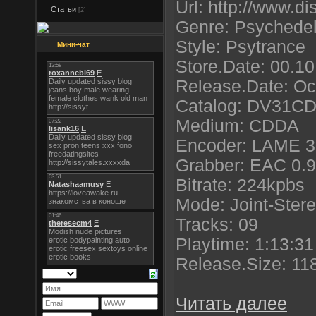
Url: http://www.d
Статьи
[2]
Genre: Psychedel
Style: Psytrance
Мини-чат
Store.Date: 00.1
Release.Date: Oc
Catalog: DV31C
Medium: CDDA
Encoder: LAME 3
Grabber: EAC 0.9
Bitrate: 224kpbs
Mode: Joint-Ster
Tracks: 09
Playtime: 1:13:31
Release.Size: 1
Читать далее