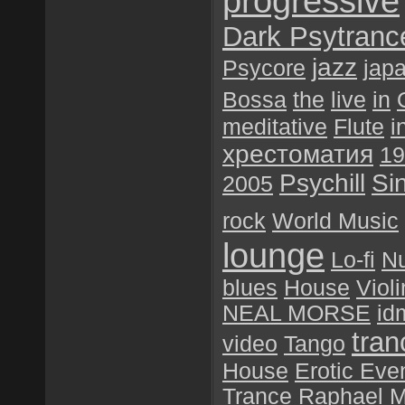
progressive
Dark Psytranc
jazz
Psycore
jap
Bossa
the
live
in
meditative
Flute
i
хрестоматия
19
Psychill
Si
2005
rock
World Music
lounge
Lo-fi
N
blues
House
Violi
NEAL MORSE
id
tran
video
Tango
House
Erotic Eve
Trance
Raphael M