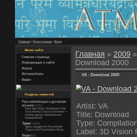
Главная
|
Регистрация
|
Вход
Меню сайта
Главная
»
2009
»
Главная страница
Download 2000
Информация о сайте
Форум
Фотоальбомы
VA - Download 2000
Видео
Разделы новостей
Расслабляющая и духовная
Artist: VA
музыка
[1261]
New Age Ethnic Meditation Folk
Instrumental Classical Ambient +
Title: Download
релизы других музыкальных
направлений
Type: Compilatio
Транс
[1669]
Здесь раздается Psychedelic
Label: 3D Vision
Trance and PsyAmbient Music.
Видео
[8]