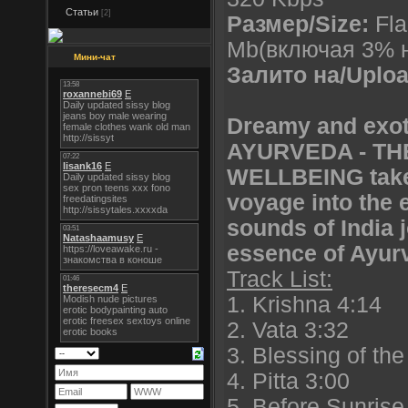
Статьи
[2]
Размер/Size:
Fla
Mb(включая 3% н
Мини-чат
Залито на/Uploa
Dreamy and exoti
AYURVEDA - T
WELLBEING takes
voyage into the 
sounds of India j
essence of Ayurv
Track List:
1. Krishna 4:14
2. Vata 3:32
3. Blessing of the
4. Pitta 3:00
5. Before Sunrise