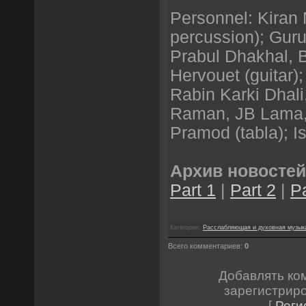
Personnel: Kiran 
percussion); Gur
Prabul Dhakhal, B
Hervouet (guitar); 
Rabin Karki Dhali
Raman, JB Lama,
Pramod (tabla); I
Архив новостей
Part 1
|
Part 2
|
Pa
Категория:
Расслабляющая и духовная музык
Всего комментариев:
0
Добавлять ко
зарегистрир
[
Реги