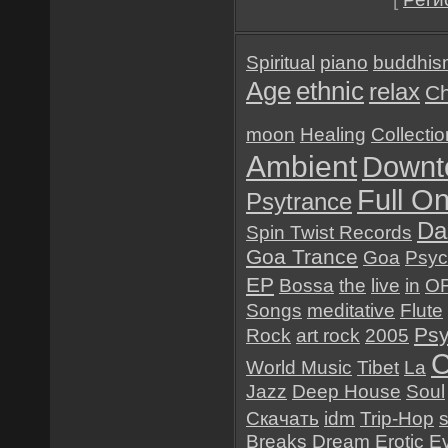
Spiritual
piano
buddhis
Age
ethnic
relax
Ch
moon
Healing
Collectio
Ambient
Downt
Full O
Psytrance
Da
Spin Twist Records
Goa Trance
Goa
Psyc
EP
Bossa
the
live
in
O
Songs
meditative
Flute
Psy
Rock
art rock
2005
C
World Music
Tibet
La
Jazz
Deep House
Soul
Скачать
idm
Trip-Hop
Breaks
Dream
Erotic E