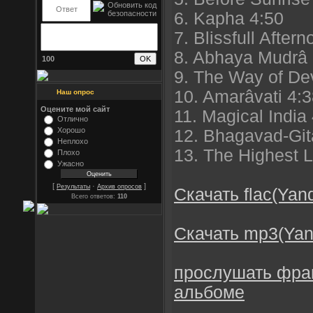
6. Kapha 4:50
7. Blissfull After
8. Abhaya Mudrâ 
100
9. The Way of De
10. Amarâvati 4:
Наш опрос
Оцените мой сайт
11. Magical India
Отлично
Хорошо
12. Bhagavad-Git
Неплохо
13. The Highest 
Плохо
Ужасно
[
·
]
Результаты
Архив опросов
Скачать flac(Yan
Всего ответов:
110
Скачать mp3(Yan
прослушать фра
альбоме