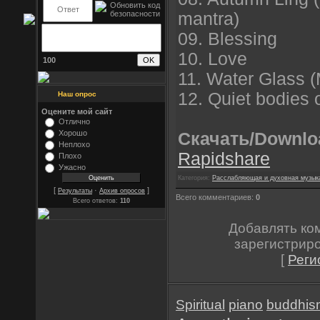
mantra)
09. Blessing
10. Love
100
11. Water Glass (
12. Quiet bodies 
Наш опрос
Оцените мой сайт
Отлично
Хорошо
Скачать/Downlo
Неплохо
Rapidshare
Плохо
Ужасно
Категория:
Расслабляющая и духовная музык
[
·
]
Результаты
Архив опросов
Всего комментариев:
0
Всего ответов:
110
Добавлять ко
зарегистрир
[
Реги
Spiritual
piano
buddhis