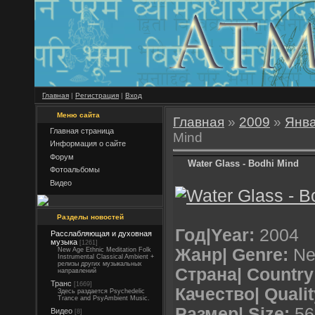
Главная
|
Регистрация
|
Вход
Меню сайта
Главная
»
2009
»
Янв
Главная страница
Mind
Информация о сайте
Форум
Water Glass - Bodhi Mind
Фотоальбомы
Видео
Разделы новостей
Год|Year:
2004
Расслабляющая и духовная
музыка
[1261]
Жанр| Genre:
New
New Age Ethnic Meditation Folk
Instrumental Classical Ambient +
релизы других музыкальных
Страна| Country
направлений
Транс
[1669]
Качество| Qualit
Здесь раздается Psychedelic
Trance and PsyAmbient Music.
Размер| Size:
56
Видео
[8]