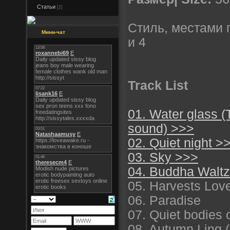
Статьи
[2]
Стиль, местами 
Мини-чат
и 4
Track List
01. Water glass 
sound) >>>
02. Quiet night >
03. Sky >>>
04. Buddha Walt
05. Harvests Lov
06. Paradise
07. Quiet bodies 
08. Autumn Ling 