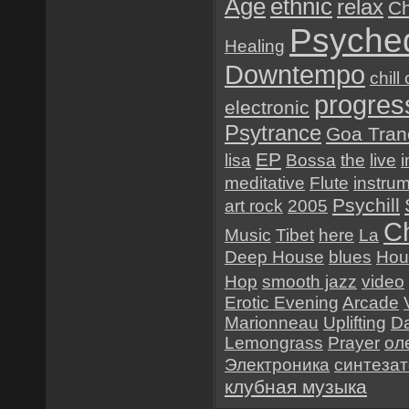
Age
ethnic
relax
Ch
Psyched
Healing
Downtempo
chill
progres
electronic
Psytrance
Goa Tran
EP
lisa
Bossa
the
live
i
meditative
Flute
instru
Psychill
art rock
2005
Ch
Music
Tibet
here
La
Deep House
blues
Hou
Hop
smooth jazz
video
Erotic Evening
Arcade
Marionneau
Uplifting
D
Lemongrass
Prayer
ол
Электроника
синтеза
клубная музыка