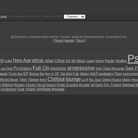
узыка
| Просмотров: 720 | Теги: | Рейтинг: 0.0/0 |
Добавлять комментарии могут только зарегистрированные пользователи.
[
Регистрация
|
Вход
]
Ps
New Age
ethnic
ld
relax
China
cuba
Zhi
Shi
Music
Liang
moon
Pacific
Healing
Full On
progressive
Psytrance
Dark P
electronic
l out
Dub
Spin Twist Records
mp3
EP
japan
From
lisa
Bossa
the
live
in
OF
Xia
light
Folk
Wang
meditative
Flute
instrument
Chillout
lounge
World Music
Tibet
Tibetan
here
Lo-fi
Nu Jazz
Deep House
blues
Hou
trance
o
Breaks
Dream
Vocal House
Erotic Evening
Arcade
Va
Dark
Psy-Trance
Raphael M
транс
клубная музыка
Ovnimoon
Funk