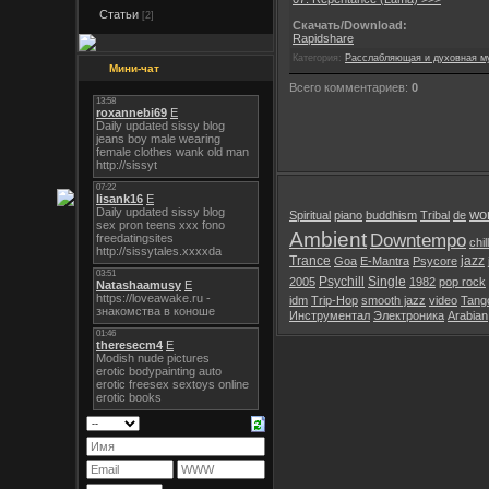
Статьи
[2]
Скачать/Download:
Rapidshare
Категория:
Расслабляющая и духовная м
Мини-чат
Всего комментариев:
0
wor
Spiritual
piano
buddhism
Tribal
de
Ambient
Downtempo
chil
Trance
jazz
Goa
E-Mantra
Psycore
Psychill
Single
2005
1982
pop rock
idm
Trip-Hop
smooth jazz
video
Tang
Инструментал
Электроника
Arabian