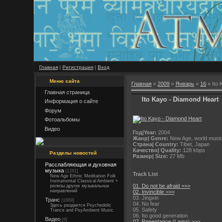
Главная
|
Регистрация
|
Вход
Меню сайта
Главная
»
2009
»
Январь
»
16
» Ito 
Главная страница
Ito Kayo - Diamond Heart
Информация о сайте
Форум
Фотоальбомы
Видео
Год|Year:
2004
Жанр| Genre:
New Age, world music,
Страна| Country:
Tibet, Japan
Качество| Quality:
128 kbps
Разделы новостей
Размер| Size:
27 Mb
Расслабляющая и духовная
музыка
[1261]
Track List
New Age Ethnic Meditation Folk
Instrumental Classical Ambient +
01. Do not be afraid >>>
релизы других музыкальных
направлений
02. Invincible >>>
03. Jingxin
Транс
[1669]
04. No fear
Здесь раздается Psychedelic
05. Safety
Trance and PsyAmbient Music.
06. Ito good generation
Видео
[8]
07. Repentance (Lama) >>>