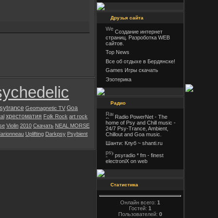
Друзья сайта
Создание интернет
страниц. Разроботка WEB
сайтов.
Top News
Все об отдыхе в Бердянске!
Games Игры скачать
Эзотерика
ychedelic
Радио
sytrance
Goa
Geomagnetic TV
хрестоматия
al
Folk Rock
art rock
Radio PowerNet - The
home of Psy and Chill music -
se
Violin
2010
Скачать
NEAL MORSE
24/7 Psy-Trance, Ambient,
arionneau
Uplifting
Darkpsy
Psybient
Chillout and Goa music.
Шанти: Клуб ~ shanti.ru
psyradio * fm - finest
electroniX on web
Статистика
Онлайн всего:
1
Гостей:
1
Пользователей:
0