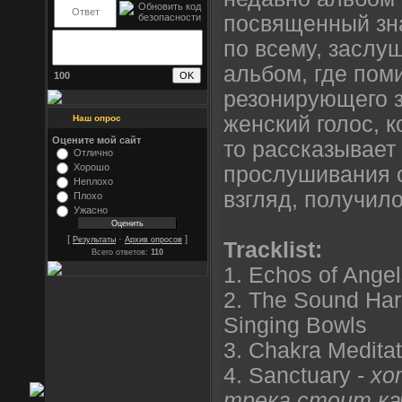
посвященный зна
по всему, заслу
альбом, где по
100
резонирующего з
женский голос, к
Наш опрос
Оцените мой сайт
то рассказывает
Отлично
Хорошо
прослушивания с
Неплохо
взгляд, получило
Плохо
Ужасно
[
·
]
Результаты
Архив опросов
Tracklist:
Всего ответов:
110
1. Echos of Ange
2. The Sound Har
Singing Bowls
3. Chakra Meditat
4. Sanctuary -
хо
трека стоит к