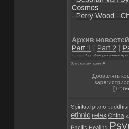
Cosmos
-
Perry Wood - Ch
Архив новостей
Part 1
|
Part 2
|
Pa
Категория:
Расслабляющая и духовная музык
Всего комментариев:
0
Добавлять ко
зарегистрир
[
Реги
Spiritual
piano
buddhis
ethnic
relax
China
Z
Psy
Pacific
Healing