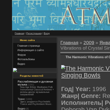
Главная
|
Регистрация
|
Вход
Меню сайта
Главная
»
2009
»
Янв
Главная страница
Vibrations of Crystal S
Информация о сайте
Форум
The Harmonic Vibrations of 
Фотоальбомы
Видео
Разделы новостей
Расслабляющая и духовная
музыка
[1261]
Год| Year:
1996
New Age Ethnic Meditation Folk
Instrumental Classical Ambient +
релизы других музыкальных
Жанр| Genre:
Re
направлений
Транс
[1669]
Исполнитель| P
Здесь раздается Psychedelic
Trance and PsyAmbient Music.
Deborah Van Dyke
Видео
[8]