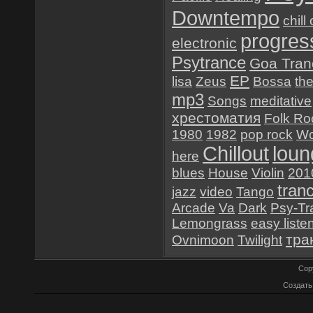
Downtempo
chill
progres
electronic
Psytrance
Goa Tran
EP
lisa
Zeus
Bossa
th
mp3
Songs
meditative
хрестоматия
Folk Ro
1980
1982
pop rock
Wo
Chillout
loun
here
blues
House
Violin
201
tran
jazz
video
Tango
Arcade
Va
Dark
Psy-Tr
Lemongrass
easy liste
тра
Ovnimoon
Twilight
Cop
Создат