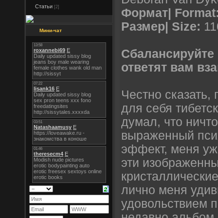
Статьи
[2]
Формат| Format
Размер| Size:
11
Мини-чат
Сбалансируйте 
ответят вам вз
Честно сказать, 
для себя тибетс
думал, что ничт
выраженный пси
эффект, меня уж
эти изображенны
кристаллически
лично меня удив
удовольствием 
недавно альбом 