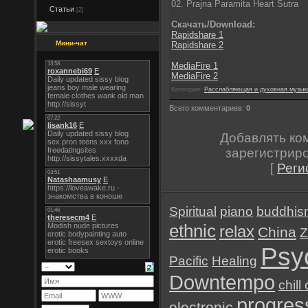
02. Prajna Paramita Heart Sutra
Статьи
[2]
Скачать/Download:
Rapidshare 1
Мини-чат
Rapidshare 2
MediaFire 1
MediaFire 2
Категория:
Расслабляющая и духовная музык
Всего комментариев:
0
Добавлять ко
зарегистрир
[
Реги
Spiritual
piano
buddhis
ethnic
relax
China
Z
Psy
Pacific
Healing
Downtempo
chill
progres
electronic