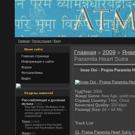
Главная
|
Регистрация
|
Вход
Меню сайта
Главная
»
2009
»
Янв
Главная страница
Paramita Heart Sutra
Информация о сайте
Форум
Imee Ooi - Prajna Paramita H
Фотоальбомы
Видео
Год|Year:
2004
Разделы новостей
Жанр| Genre:
New Age, world musi
Страна| Country:
Tibet, China
Расслабляющая и духовная
музыка
[1261]
Качество| Quality:
320 kbps
New Age Ethnic Meditation Folk
Размер| Size:
64 + 64 Mb
Instrumental Classical Ambient +
релизы других музыкальных
направлений
Транс
[1669]
Track List
Здесь раздается Psychedelic
Trance and PsyAmbient Music.
01. Prajna Paramita Heart Sutra 
Видео
[8]