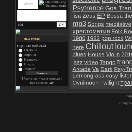
Psytrance
Goa Tran
EP
lisa
Zeus
Bossa
th
mp3
Songs
meditative
100
хрестоматия
Folk Ro
1980
1982
pop rock
Wo
Наш опрос
Chillout
loun
Оцените мой сайт
here
Отлично
blues
House
Violin
201
Хорошо
Неплохо
tran
jazz
video
Tango
Плохо
Arcade
Va
Dark
Psy-Tr
Ужасно
Lemongrass
easy liste
[
·
]
Результаты
Архив опросов
тра
Ovnimoon
Twilight
Всего ответов:
110
Cop
Создат