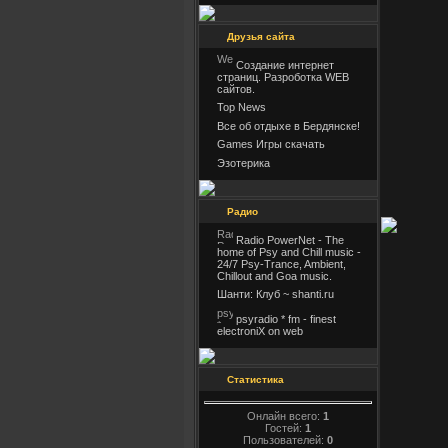
Друзья сайта
Создание интернет
страниц. Разроботка WEB
сайтов.
Top News
Все об отдыхе в Бердянске!
Games Игры скачать
Эзотерика
Радио
Radio PowerNet - The
home of Psy and Chill music -
24/7 Psy-Trance, Ambient,
Chillout and Goa music.
Шанти: Клуб ~ shanti.ru
psyradio * fm - finest
electroniX on web
Статистика
Онлайн всего:
1
Гостей:
1
Пользователей:
0