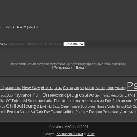
ic:
Part 1
|
Part 2
|
Part 3
узыка
| Просмотров: 601 | Теги: | Рейтинг: 0.0/0 |
Добавлять комментарии могут только зарегистрированные пользователи.
[
Регистрация
|
Вход
]
Ps
New Age
ethnic
ld
relax
China
israel
cuba
Zhi
Shi
Music
Pacific
moon
Healing
Full On
progressive
Psytrance
Dark P
electronic
l out
Dub
Spin Twist Records
mp3
хрестоматия
live
OF
Folk
Songs
meditative
Flute
instrumental
Folk Rock
art rock
2
Chillout
lounge
e
La
Lo-fi
Nu Jazz
Deep House
Soul
blues
House
Violin
Song
2010
Ск
rotic Evening
Arcade
Va
Dark
Psy-Trance
Uplifting
Darkpsy
Psybient
Penta
олег
Инструмен
Copyright MyCorp © 2026
Создать
бесплатный сайт
с
uCoz