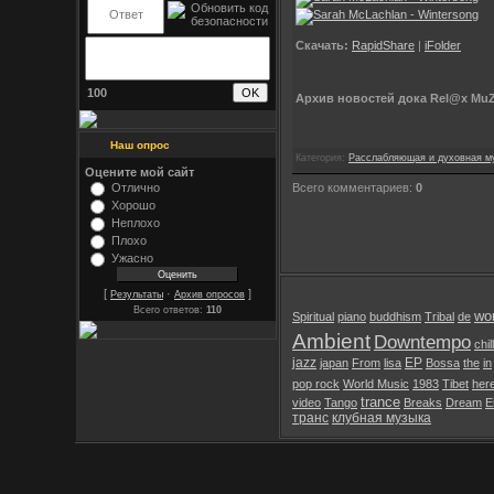
Скачать:
RapidShare
|
iFolder
100
Архив новостей дока Rel@x MuZ
Наш опрос
Категория:
Расслабляющая и духовная м
Оцените мой сайт
Всего комментариев:
0
Отлично
Хорошо
Неплохо
Плохо
Ужасно
[
·
]
Результаты
Архив опросов
Всего ответов:
110
wor
Spiritual
piano
buddhism
Tribal
de
Ambient
Downtempo
chil
jazz
EP
japan
From
lisa
Bossa
the
in
pop rock
World Music
1983
Tibet
her
trance
video
Tango
Breaks
Dream
E
транс
клубная музыка