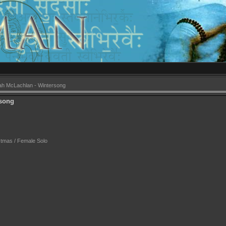
ah McLachlan - Wintersong
rsong
stmas / Female Solo