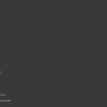
s)
stmas
ana Krall