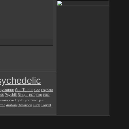
ychedelic
sytrance
Goa Trance
Goa
Psycore
Psychill
Single
005
1979
Pop
1982
ачать
idm
Trip-Hop
smooth jazz
тал
Arabian
Ovnimoon
Funk
Twilight