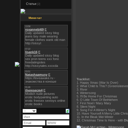
Статьи
[2]
Мини-чат
Tracklist:
1. Happy Xmas (War Is Over)
2. What Child Is This? (Greensleeve
3. River
4. Wintersong
5. I'll Be Home For Christmas
6. O Little Town Of Bethlehem
7. First Noel / Mary Mary
8. Silent Night
9. Song For A Winter's Night
10. Have Yourself A Merry Little Chri
11. In the Bleak Mid-Winter
12. Christmas Time Is Here - with
Di