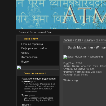
Главная
|
Регистрация
|
Вход
Меню сайта
Главная
»
2009
»
Январь
»
24
» Sar
Главная страница
Sarah McLachlan - Winte
Информация о сайте
Форум
Фотоальбомы
Видео
Год| Year:
2006
Жанр| Genre:
Acoustic Rock / Chri
Страна| Country:
Канада
Формат| Format:
mp3 256 kbps
Разделы новостей
Размер| Size:
84 mb
Расслабляющая и духовная
Wintersong
музыка
[1261]
New Age Ethnic Meditation Folk
Instrumental Classical Ambient +
релизы других музыкальных
направлений
Транс
[1669]
Здесь раздается Psychedelic
Trance and PsyAmbient Music.
Видео
[8]