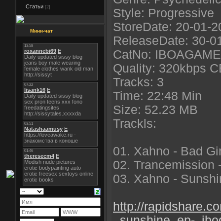
Статьи
[2]
Style: Progressive
StoreDate: 20-01-2
Мини-чат
ReleaseDate: 30-0
CatNo: IBOAGAM
Quality: 320kbps 
Tracks: 3
Time: 22:48 Min
Size: 52.23 MB
Trackls:
01. Xahno - Bad Gir
02. Trancemission -
03. Xahno - Sunshi
http://rapidshare.
_sunshine_ep-_ib