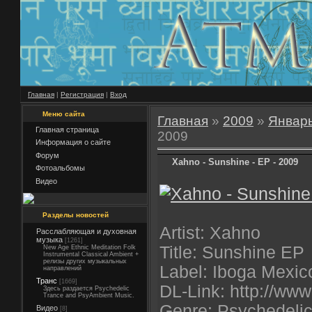
Главная
|
Регистрация
|
Вход
Меню сайта
Главная
»
2009
»
Январ
Главная страница
2009
Информация о сайте
Форум
Xahno - Sunshine - EP - 2009
Фотоальбомы
Видео
Разделы новостей
Artist: Xahno
Расслабляющая и духовная
музыка
[1261]
Title: Sunshine EP
New Age Ethnic Meditation Folk
Instrumental Classical Ambient +
релизы других музыкальных
Label: Iboga Mexic
направлений
Транс
[1669]
DL-Link: http://ww
Здесь раздается Psychedelic
Trance and PsyAmbient Music.
Genre: Psychedeli
Видео
[8]