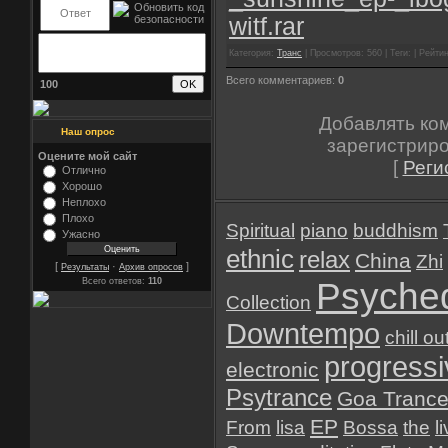
witf.rar
Категория:
Транс
| Просмотров: 560 | Теги: | Рейтин
Всего комментариев:
0
100
Добавлять ко
Наш опрос
зарегистрир
Оцените мой сайт
[
Реги
Отлично
Хорошо
Неплохо
Плохо
Spiritual
piano
buddhism
Ужасно
ethnic
relax
China
Zhi
[
·
]
Результаты
Архив опросов
Psyched
Всего ответов:
110
Collection
Downtempo
chill ou
progressi
electronic
Psytrance
Goa Tranc
EP
From
lisa
Bossa
the
l