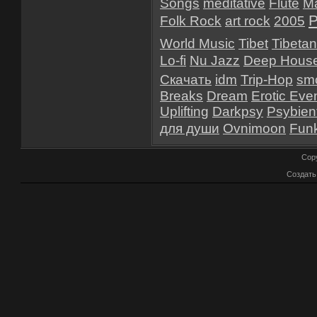
Songs
meditative
Flute
M
P
Folk Rock
art rock
2005
World Music
Tibet
Tibetan
Lo-fi
Nu Jazz
Deep Hous
Скачать
idm
Trip-Hop
smo
Breaks
Dream
Erotic Eve
Uplifting
Darkpsy
Psybien
для души
Ovnimoon
Fun
Cop
Создат