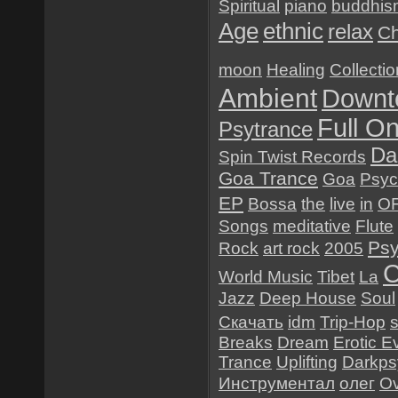
Spiritual
piano
buddhis
Age
ethnic
relax
Ch
moon
Healing
Collectio
Ambient
Downt
Full O
Psytrance
Da
Spin Twist Records
Goa Trance
Goa
Psyc
EP
Bossa
the
live
in
O
Songs
meditative
Flute
Psy
Rock
art rock
2005
C
World Music
Tibet
La
Jazz
Deep House
Soul
Скачать
idm
Trip-Hop
Breaks
Dream
Erotic E
Trance
Uplifting
Darkps
Инструментал
олег
O