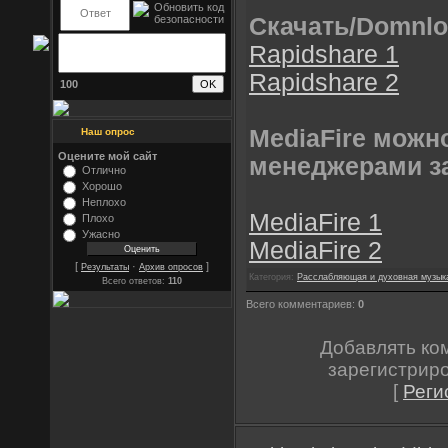
Скачать/Domnlo
Rapidshare 1
Rapidshare 2
100
MediaFire можн
Наш опрос
Оцените мой сайт
менеджерами з
Отлично
Хорошо
Неплохо
MediaFire 1
Плохо
Ужасно
MediaFire 2
[
·
]
Результаты
Архив опросов
Категория:
Расслабляющая и духовная музык
Всего ответов:
110
Всего комментариев:
0
Добавлять ко
зарегистрир
[
Реги