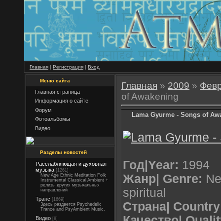
Главная
|
Регистрация
|
Вход
Меню сайта
Главная
»
2009
»
Фев
Главная страница
of Awakening
Информация о сайте
Форум
Lama Gyurme - Songs of Aw
Фотоальбомы
Видео
Разделы новостей
Год|Year:
1994
Расслабляющая и духовная
музыка
[1261]
Жанр| Genre:
New
New Age Ethnic Meditation Folk
Instrumental Classical Ambient +
релизы других музыкальных
spiritual
направлений
Транс
[1669]
Страна| Country
Здесь раздается Psychedelic
Trance and PsyAmbient Music.
Качество| Quali
Видео
[8]