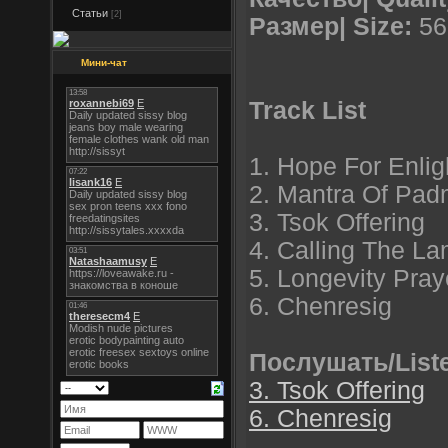
Статьи
[2]
Размер| Size:
56
Мини-чат
Track List
1. Hope For Enli
2. Mantra Of Pa
3. Tsok Offering
4. Calling The L
5. Longevity Pra
6. Chenresig
Послушать/List
3. Tsok Offering
6. Chenresig