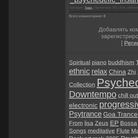
Категория:
Транс
| Просмотров: 552 | Теги: | Рейтинг
Всего комментариев:
0
Добавлять ко
зарегистрир
[
Реги
Spiritual
piano
buddhism
ethnic
relax
China
Zhi
Psyched
Collection
Downtempo
chill out
progressi
electronic
Psytrance
Goa Trance
EP
From
lisa
Zeus
Bossa
Songs
meditative
Flute
Ma