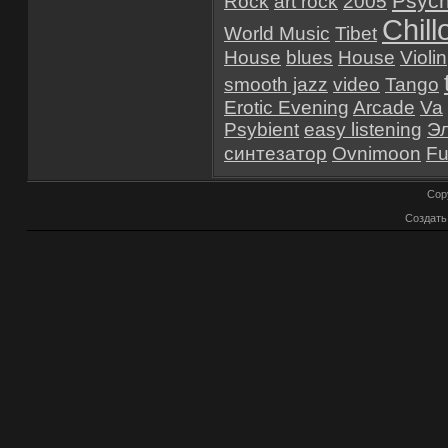
Psychi
Rock
art rock
2005
Chill
World Music
Tibet
House
blues
House
Violin
smooth jazz
video
Tango
Erotic Evening
Arcade
Va
Psybient
easy listening
Эл
синтезатор
Ovnimoon
Fu
Cop
Создат