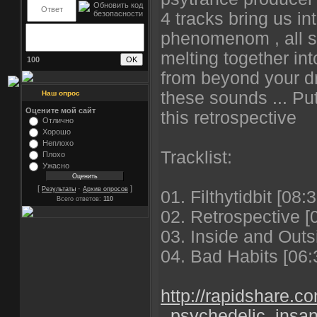
4 tracks bring us in
phenomenom , all s
melting together in
100
from beyond your dr
these sounds ... Pu
Наш опрос
Оцените мой сайт
this retrospective
Отлично
Хорошо
Неплохо
Tracklist:
Плохо
Ужасно
[
·
]
Результаты
Архив опросов
01. Filthytidbit [08:3
Всего ответов:
110
02. Retrospective [
03. Inside and Outs
04. Bad Habits [06:
http://rapidshare.c
_psychedelic_insan