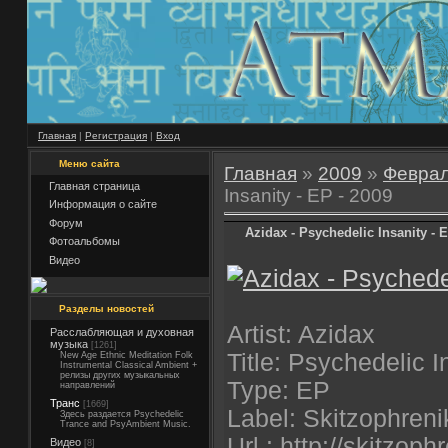
Главная
|
Регистрация
|
Вход
Меню сайта
Главная
»
2009
»
Февра
Главная страница
Insanity - EP - 2009
Информация о сайте
Форум
Azidax - Psychedelic Insanity - E
Фотоальбомы
Видео
Разделы новостей
Artist: Azidax
Расслабляющая и духовная
музыка
[1261]
Title: Psychedelic I
New Age Ethnic Meditation Folk
Instrumental Classical Ambient +
релизы других музыкальных
Type: EP
направлений
Транс
[1669]
Label: Skitzophreni
Здесь раздается Psychedelic
Trance and PsyAmbient Music.
Url : http://skitzoph
Видео
[8]