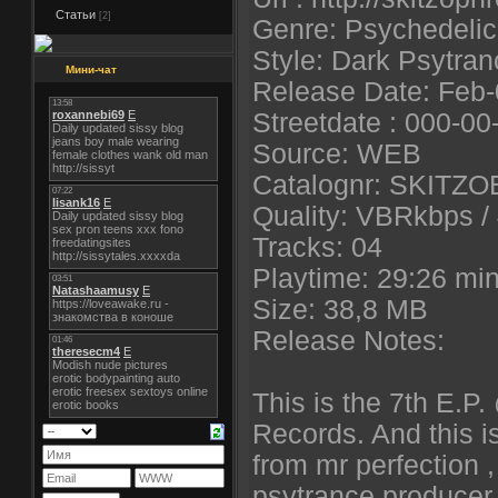
Статьи
[2]
Genre: Psychedelic
Style: Dark Psytran
Мини-чат
Release Date: Feb
Streetdate : 000-00
Source: WEB
Catalognr: SKITZ
Quality: VBRkbps / 
Tracks: 04
Playtime: 29:26 mi
Size: 38,8 MB
Release Notes:
This is the 7th E.P
Records. And this is 
from mr perfection ,
psytrance producer 