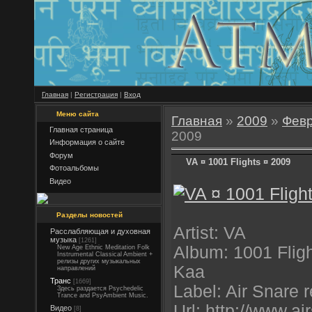
Главная
|
Регистрация
|
Вход
Меню сайта
Главная
»
2009
»
Фев
Главная страница
2009
Информация о сайте
Форум
VA ¤ 1001 Flights ¤ 2009
Фотоальбомы
Видео
Разделы новостей
Artist: VA
Расслабляющая и духовная
музыка
[1261]
Album: 1001 Fligh
New Age Ethnic Meditation Folk
Instrumental Classical Ambient +
релизы других музыкальных
Kaa
направлений
Транс
[1669]
Label: Air Snare 
Здесь раздается Psychedelic
Trance and PsyAmbient Music.
Url: http://www.a
Видео
[8]