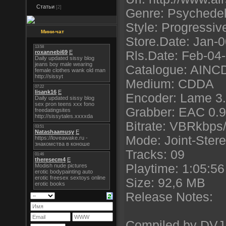
Статьи
[2]
Genre: Psychedel
Style: Progressiv
Мини-чат
Store.Date: Jan-
Rls.Date: Feb-04
Catalogue: AINC
Medium: CDDA
Encoder: Lame 3
Grabber: EAC 0.9
Bitrate: VBRkbps
Mode: Joint-Ster
Tracks: 09
Playtime: 1:05:56
Size: 92,6 MB
Release Notes:
Compiled by DVJ 