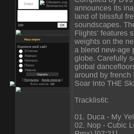
announces its inau
land of blissful 
soundscapes. The
100
Flights' features
weights on the ne
Наш опрос
Оцените мой сайт
a blend new-age 
Отлично
Хорошо
globe. Carefully 
Неплохо
global dancefloors
Плохо
Ужасно
around by french
[
·
]
Результаты
Архив опросов
Soar Into THE Sk
Всего ответов:
110
Tracklis6t:
01. Duca - My Ye
02. Nop - Cubic 
Rmx) [07:21]