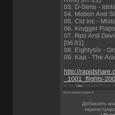
03. D-Sens - Idola
04. Motion And Si
05. Cid Inc - Mist
06. Krugger Flaps
07. Rpo And Davi
[06:51]
08. Eightysix - On
09. Kaa - The Ara
http://rapidshare
_1001_flights-200
Категория:
Транс
| Просмотров: 520 | Теги: | Р
Всего комментариев:
0
Добавлять ко
зарегистрир
[
Реги