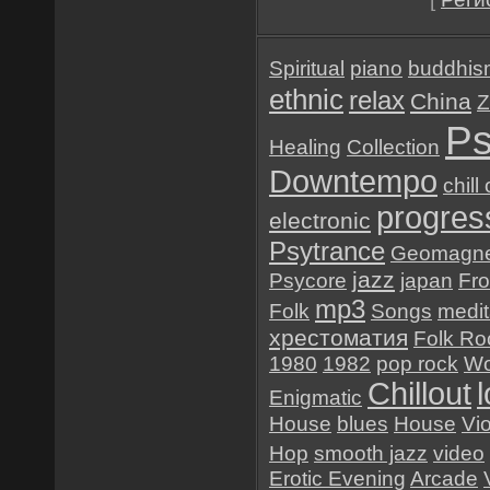
Spiritual
piano
buddhis
ethnic
relax
China
Z
Ps
Healing
Collection
Downtempo
chill
progres
electronic
Psytrance
Geomagne
jazz
Psycore
japan
Fr
mp3
Folk
Songs
medit
хрестоматия
Folk Ro
1980
1982
pop rock
Wo
Chillout
Enigmatic
House
blues
House
Vio
Hop
smooth jazz
video
Erotic Evening
Arcade