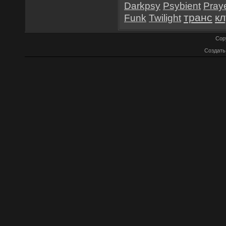
Darkpsy
Psybient
Pray
транс
к
Funk
Twilight
Cop
Создат