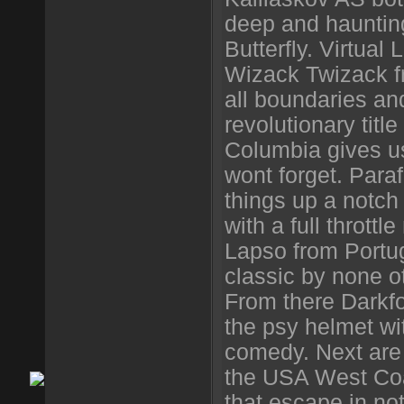
deep and haunting 
Butterfly. Virtual
Wizack Twizack 
all boundaries an
revolutionary tit
Columbia gives u
wont forget. Para
things up a notch 
with a full thrott
Lapso from Portug
classic by none o
From there Darkfo
the psy helmet wit
comedy. Next are 
the USA West Co
that escape in no