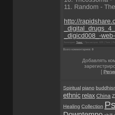
11. Random - The
http://rapidshare
_digital_drugs_4_
_digicd008_-web-
Категория:
Транс
| Просмотров: 626 | Теги: | Р
Всего комментариев:
0
Добавлять ко
зарегистрир
[
Реги
Spiritual
piano
buddhis
ethnic
relax
China
Z
Ps
Healing
Collection
Downtempo