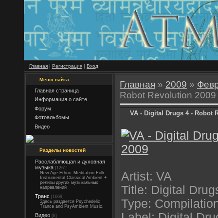
Главная
|
Регистрация
|
Вход
Меню сайта
Главная
»
2009
»
Фев
Главная страница
Robot Revolution 2009
Информация о сайте
Форум
VA - Digital Drugs 4 - Robot 
Фотоальбомы
Видео
Разделы новостей
Расслабляющая и духовная
музыка
[1261]
Artist: VA
New Age Ethnic Meditation Folk
Instrumental Classical Ambient +
релизы других музыкальных
Title: Digital Dru
направлений
Транс
[1669]
Type: Compilatio
Здесь раздается Psychedelic
Trance and PsyAmbient Music.
Label: Digital Dru
Видео
[8]