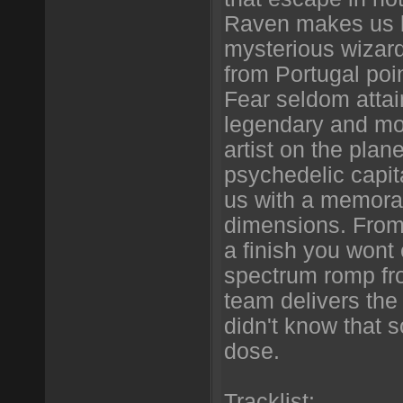
Raven makes us b
mysterious wizar
from Portugal poin
Fear seldom attai
legendary and mos
artist on the pla
psychedelic capit
us with a memorab
dimensions. From 
a finish you wont 
spectrum romp fro
team delivers the
didn't know that 
dose.
Tracklist: