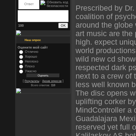
Prescribed by Dr.
coalition of psych
around the globe w
100
art music are the 
high. expect uniqu
Наш опрос
Оцените мой сайт
world productions
Отлично
Хорошо
wild new cd show
Неплохо
respected dark ps
Плохо
Ужасно
next to a crew of t
[
·
]
Результаты
Архив опросов
less well known bu
Всего ответов:
110
The disc opens w
uplifting corker b
MindController a
Guadalajara Mexic
reserved yet full
Kalilaskov AS bot