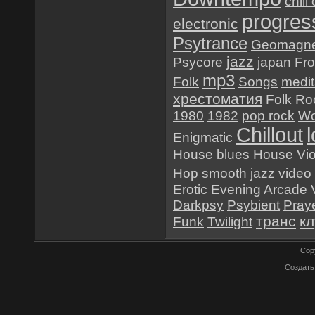
chill
progres
electronic
Psytrance
Geomagne
jazz
Psycore
japan
Fr
mp3
Folk
Songs
medit
хрестоматия
Folk Ro
1980
1982
pop rock
Wo
Chillout
Enigmatic
House
blues
House
Vio
Hop
smooth jazz
video
Erotic Evening
Arcade
Darkpsy
Psybient
Pray
транс
к
Funk
Twilight
Cop
Создат