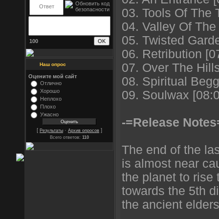
03. Tools Of The 
04. Valley Of The
05. Twisted Garde
100
06. Retribution [0
07. Over The Hills
Наш опрос
Оцените мой сайт
08. Spiritual Begg
Отлично
Хорошо
09. Soulwax [08:0
Неплохо
Плохо
Ужасно
-=Release Notes
[
·
]
Результаты
Архив опросов
Всего ответов:
110
The end of the la
is almost near ca
the planet to rise
towards the 5th 
the ancient elders