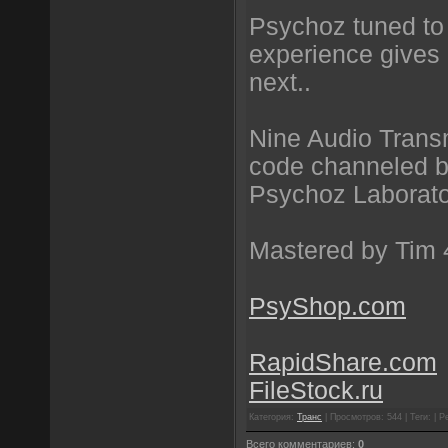
Psychoz tuned to 
experience gives 
next..
Nine Audio Trans
code channeled 
Psychoz Laborat
Mastered by Tim
PsyShop.com
RapidShare.com
FileStock.ru
Категория:
Транс
| Просмотров: 544 | Теги: | Р
Всего комментариев:
0