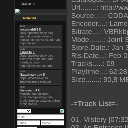
Статьи
[2]
Url........: http:/
Source.....: CDD
Мини-чат
Encoder....: Lame
Bitrate....: VBRk
Mode.......: Joint
Store.Date.: Jan
Rls.Date...: Feb-
Tracks.....: 09
Playtime...: 62:2
Size.......: 90,8 M
-=Track List=-
01. Mistery [07:32
02. An Entrance [