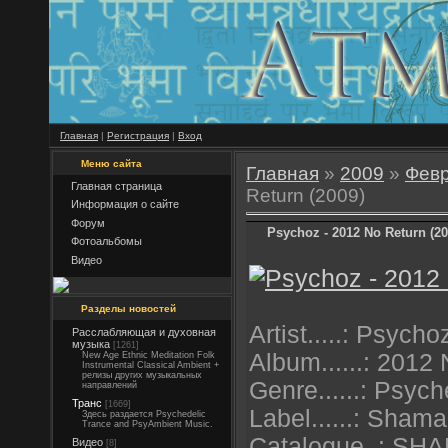
Главная
|
Регистрация
|
Вход
Меню сайта
Главная
»
2009
»
Фев
Главная страница
Return (2009)
Информация о сайте
Форум
Psychoz - 2012 No Return (20
Фотоальбомы
Видео
Разделы новостей
Artist.....: Psycho
Расслабляющая и духовная
музыка
[1261]
Album......: 2012
New Age Ethnic Meditation Folk
Instrumental Classical Ambient +
релизы других музыкальных
Genre......: Psych
направлений
Транс
[1669]
Label......: Sham
Здесь раздается Psychedelic
Trance and PsyAmbient Music.
Catalogue..: S
Видео
[8]