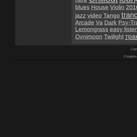
blues
House
Violin
201
tran
jazz
video
Tango
Arcade
Va
Dark
Psy-Tr
Lemongrass
easy liste
тра
Ovnimoon
Twilight
Cop
Создат