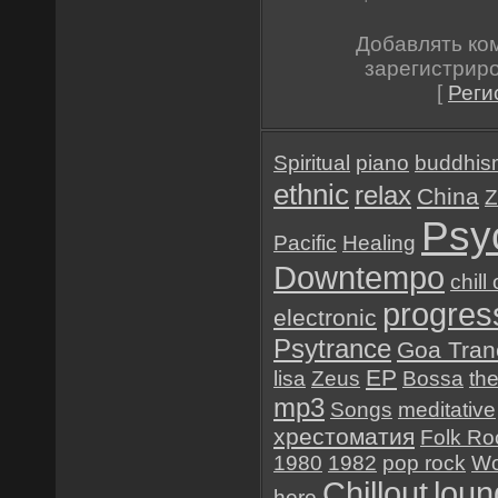
Добавлять ко
зарегистрир
[
Реги
Spiritual
piano
buddhis
ethnic
relax
China
Z
Psy
Pacific
Healing
Downtempo
chill
progres
electronic
Psytrance
Goa Tran
EP
lisa
Zeus
Bossa
th
mp3
Songs
meditative
хрестоматия
Folk Ro
1980
1982
pop rock
Wo
Chillout
loun
here