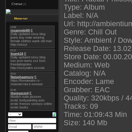
Статьи
[2]
Type: Album
Label: N/A
Мини-чат
Url: http://ambienti
Genre: Chill Out
Style: Ambient / Do
Release Date: 13.02
Store Date: 00.00.2
Medium: Web
Catalog: N/A
Encoder: Lame
Grabber: EAC
Quality: 320kbps / 4
Tracks: 09
Time: 01:09:43 Min
Size: 140 Mb