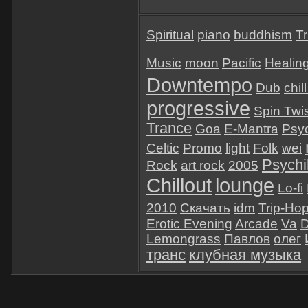
Spiritual
piano
buddhism
Tr
Music
moon
Pacific
Healin
Downtempo
Dub
chil
progressive
Spin Twi
Trance
Goa
E-Mantra
Psy
Celtic
Promo
light
Folk
wei
Psychil
Rock
art rock
2005
Chillout
lounge
Lo-fi
2010
Скачать
idm
Trip-Ho
Erotic Evening
Arcade
Va
D
Lemongrass
Павлов
олег
транс
клубная музыка