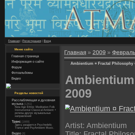
Главная
|
Регистрация
|
Вход
Меню сайта
Главная
»
2009
»
Феврал
Главная страница
Информация о сайте
Ambientium ¤ Fractal Philosophy 
Форум
Фотоальбомы
Ambientium 
Видео
2009
Разделы новостей
Расслабляющая и духовная
музыка
[1261]
New Age Ethnic Meditation Folk
Instrumental Classical Ambient +
релизы других музыкальных
направлений
Транс
[1669]
Artist: Ambientium
Здесь раздается Psychedelic
Trance and PsyAmbient Music.
Title: Fractal Philos
Видео
[8]