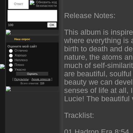
Release Notes:
100
This album is inspi
where everything is 
Наш опрос
Оцените мой сайт
birth to death and de
Отлично
nature, the atoms an
Хорошо
Неплохо
much of self-similar
Плохо
Ужасно
are beautiful, soulfu
[
·
]
Результаты
Архив опросов
beauty we can develo
Всего ответов:
110
senses of life at all
Lucie! The beautiful 
Tracklist:
01 Hadron Era 8:54