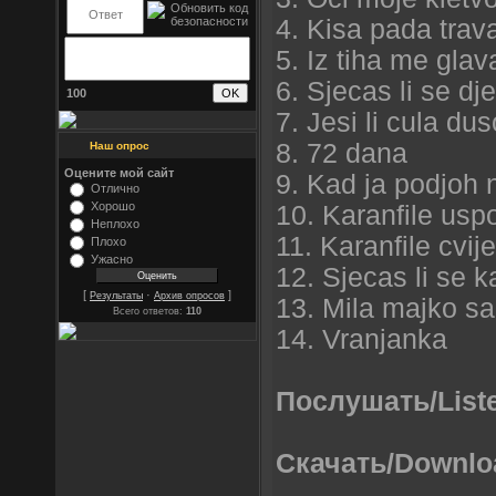
4. Kisa pada trav
5. Iz tiha me glav
6. Sjecas li se dj
100
7. Jesi li cula dus
8. 72 dana
Наш опрос
Оцените мой сайт
9. Kad ja podjoh
Отлично
Хорошо
10. Karanfile us
Неплохо
11. Karanfile cvi
Плохо
Ужасно
12. Sjecas li se ka
[
·
]
Результаты
Архив опросов
13. Mila majko sa
Всего ответов:
110
14. Vranjanka
Послушать/List
Скачать/Downlo