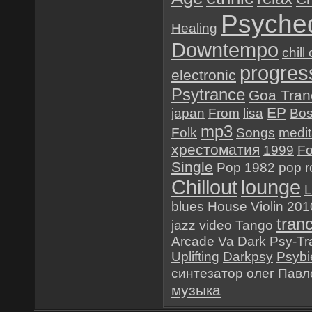
Psyched
Healing
Downtempo
chill
progres
electronic
Psytrance
Goa Tran
EP
japan
From
lisa
Bo
mp3
Folk
Songs
medit
хрестоматия
1999
Fo
Single
Pop
1982
pop r
Chillout
lounge
L
blues
House
Violin
201
tran
jazz
video
Tango
Arcade
Va
Dark
Psy-Tr
Uplifting
Darkpsy
Psybi
синтезатор
олег
Павл
музыка