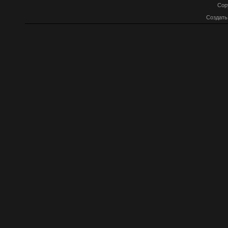
Cop
Создат