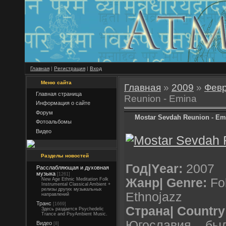
Главная
|
Регистрация
|
Вход
Меню сайта
Главная
»
2009
»
Фев
Главная страница
Reunion - Emina
Информация о сайте
Форум
Mostar Sevdah Reunion - Em
Фотоальбомы
Видео
Разделы новостей
Год|Year:
2007
Расслабляющая и духовная
музыка
[1261]
Жанр| Genre:
Fol
New Age Ethnic Meditation Folk
Instrumental Classical Ambient +
релизы других музыкальных
Ethnojazz
направлений
Транс
[1669]
Страна| Country
Здесь раздается Psychedelic
Trance and PsyAmbient Music.
Югославия... был
Видео
[8]