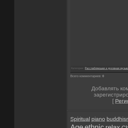
Категория:
Расслабляющая и духовная музык
Всего комментариев:
0
Добавлять ко
зарегистрир
[
Реги
Spiritual
piano
buddhis
Age
ethnic
relax
Ch