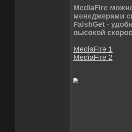
MediaFire можн
менеджерами ск
FalshGet - удоб
высокой скоро
MediaFire 1
MediaFire 2