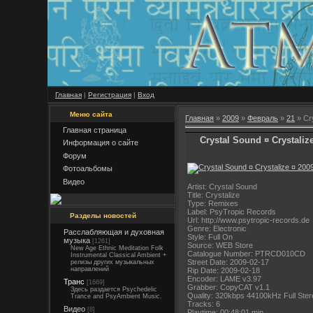
Главная
|
Регистрация
|
Вход
Меню сайта
Главная
»
2009
»
Февраль
»
21
» Cry
Главная страница
Crystal Sound ¤ Crystaliz
Информация о сайте
Форум
Фотоальбомы
Видео
Artist: Crystal Sound
Title: Crystalize
Type: Remixes
Label: PsyTropic Records
Разделы новостей
Url: http://www.psytropic-records.de
Genre: Electronic
Расслабляющая и духовная
Style: Full On
музыка
[1261]
Source: WEB Store
New Age Ethnic Meditation Folk
Catalogue Number: PTRCD010CD
Instrumental Classical Ambient +
Street Date: 2009-02-17
релизы других музыкальных
направлений
Rip Date: 2009-02-18
Encoder: LAME v3.97
Транс
[1669]
Grabber: CopyCAT v1.1
Здесь раздается Psychedelic
Quality: 320kbps 44100kHz Full Ster
Trance and PsyAmbient Music.
Tracks: 6
Видео
[8]
Playtime: 00:48:01 min