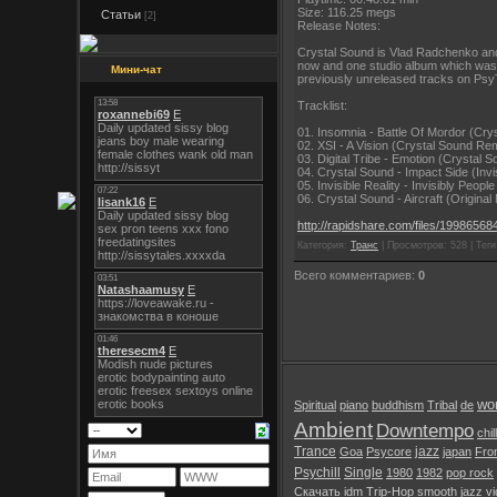
Size: 116.25 megs
Статьи
[2]
Release Notes:
Crystal Sound is Vlad Radchenko and E
now and one studio album which was 
Мини-чат
previously unreleased tracks on PsyTro
Tracklist:
01. Insomnia - Battle Of Mordor (Cry
02. XSI - A Vision (Crystal Sound Rem
03. Digital Tribe - Emotion (Crystal 
04. Crystal Sound - Impact Side (Invis
05. Invisible Reality - Invisibly Peop
06. Crystal Sound - Aircraft (Original 
http://rapidshare.com/files/1998656
Категория:
Транс
| Просмотров: 528 | Теги:
Всего комментариев:
0
wor
Spiritual
piano
buddhism
Tribal
de
Ambient
Downtempo
chil
Trance
jazz
Goa
Psycore
japan
Fro
Psychill
Single
1980
1982
pop rock
Скачать
idm
Trip-Hop
smooth jazz
v