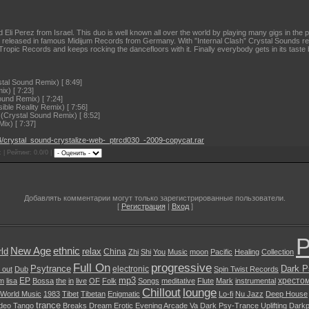
li Perez from Israel. This duo is well known all over the world by playing many gigs in the p
released in famous Midijum Records from Germany. With ”Internal Clash” Crystal Sounds rel
pic Records and keeps rocking the dancefloors with it. Finally everybody gets in its taste by 
stal Sound Remix) [ 8:49]
ix) [ 7:23]
Sound Remix) [ 7:24]
ible Reality Remix) [ 7:56]
le (Crystal Sound Remix) [ 8:52]
Mix) [ 7:37]
84/crystal_sound-crystalize-web-_ptrcd030_-2009-copycat.rar
 | Рейтинг: 0.0/0 |
Добавлять комментарии могут только зарегистрированные пользователи.
[
Регистрация
|
Вход
]
P
New Age
ethnic
ld
relax
China
Zhi
Shi
You
Music
moon
Pacific
Healing
Collection
Full On
progressive
Psytrance
Dark P
electronic
l out
Dub
Spin Twist Records
mp3
EP
хресто
m
lisa
Bossa
the
in
live
OF
Folk
Songs
meditative
Flute
Mark
instrumental
Chillout
lounge
World Music
1983
Tibet
Tibetan
Enigmatic
Lo-fi
Nu Jazz
Deep House
trance
ideo
Tango
Breaks
Dream
Erotic Evening
Arcade
Va
Dark
Psy-Trance
Uplifting
Dark