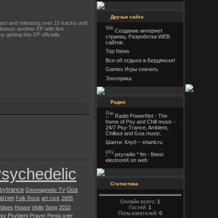
Друзья сайта
ast and releasing over 15 tracks until
eases another EP with five
Создание интернет
getting this EP officially.
страниц. Разроботка WEB
сайтов.
Top News
Все об отдыхе в Бердянске!
Games Игры скачать
Эзотерика
Радио
Radio PowerNet - The
home of Psy and Chill music -
24/7 Psy-Trance, Ambient,
Chillout and Goa music.
Шанти: Клуб ~ shanti.ru
psyradio * fm - finest
electroniX on web
sychedelic
Статистика
sytrance
Goa
Geomagnetic TV
матия
Folk Rock
art rock
2005
Онлайн всего:
1
Гостей:
1
blues
House
Violin
Song
2010
Пользователей:
0
psy
Psybient
Prayer
Penta
олег