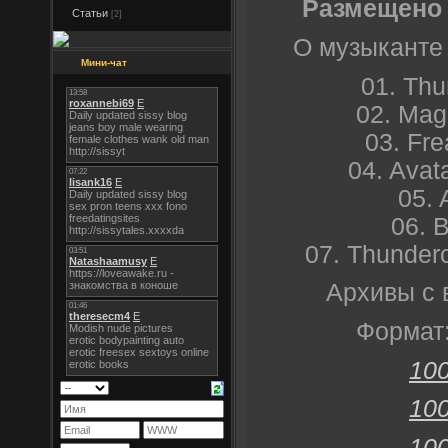
Размещено 
Статьи
[2]
О музыканте
Мини-чат
01. Thu
02. Mag
03. Fre
04. Avat
05. 
06. 
07. Thunderc
Архивы с 
Формат:
100
100
100