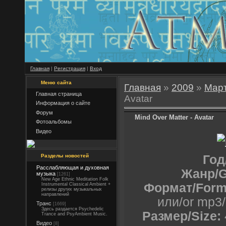
Главная
|
Регистрация
|
Вход
Меню сайта
Главная
»
2009
»
Мар
Главная страница
Avatar
Информация о сайте
Форум
Mind Over Matter - Avatar
Фотоальбомы
Видео
Разделы новостей
Год
Расслабляющая и духовная
Жанр/G
музыка
[1261]
New Age Ethnic Meditation Folk
Формат/Form
Instrumental Classical Ambient +
релизы других музыкальных
направлений
или/or mp3
Транс
[1669]
Здесь раздается Psychedelic
Размер/Size:
Trance and PsyAmbient Music.
Видео
[8]