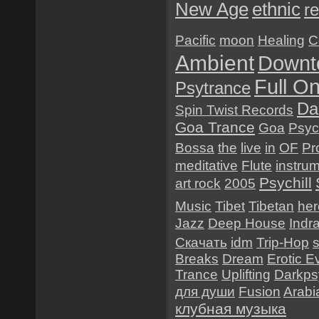
New Age
ethnic
re
Pacific
moon
Healing
C
Ambient
Downt
Full O
Psytrance
Da
Spin Twist Records
Goa Trance
Goa
Psyc
Bossa
the
live
in
OF
Pr
meditative
Flute
instru
Psychill
art rock
2005
Music
Tibet
Tibetan
her
Jazz
Deep House
Indr
Скачать
idm
Trip-Hop
Breaks
Dream
Erotic E
Trance
Uplifting
Darkps
для души
Fusion
Arabi
клубная музыка