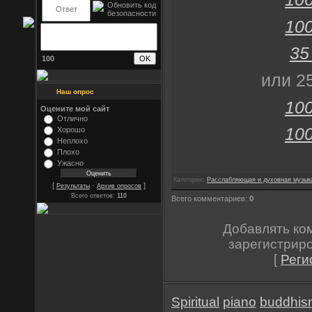
100
35
100
или 25
Наш опрос
100
Оцените мой сайт
Отлично
100
Хорошо
Неплохо
Плохо
Ужасно
Категория:
Расслабляющая и духовная музык
[
·
]
Результаты
Архив опросов
Всего ответов:
110
Всего комментариев:
0
Добавлять ко
зарегистрир
[
Реги
Spiritual
piano
buddhis