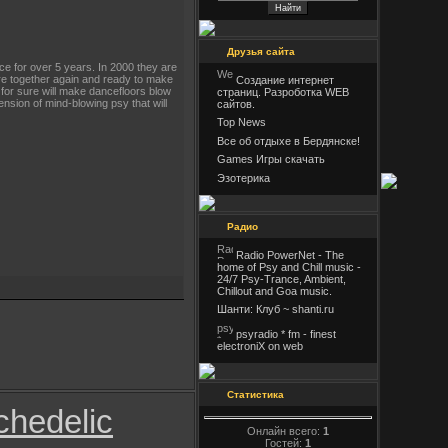
Друзья сайта
e for over 5 years. In 2000 they are
 are together again and ready to make
Создание интернет
 for sure will make dancefloors blow
страниц. Разроботка WEB
ension of mind-blowing psy that will
сайтов.
Top News
Все об отдыхе в Бердянске!
Games Игры скачать
Эзотерика
Радио
Radio PowerNet - The
home of Psy and Chill music -
24/7 Psy-Trance, Ambient,
Chillout and Goa music.
Шанти: Клуб ~ shanti.ru
psyradio * fm - finest
electroniX on web
Статистика
chedelic
Онлайн всего:
1
Гостей:
1