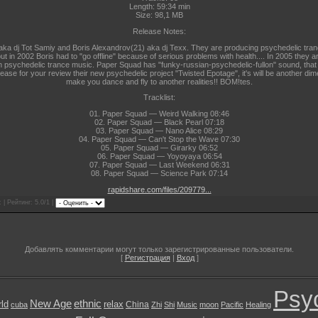
Length: 59:34 min
Size: 98,1 MB
Release Notes:
ka dj Tot Samiy and Boris Alexandrov(21) aka dj Texx. They are producing psychedelic tranc
but in 2002 Boris had to "go offline" because of serious problems with health.... In 2005 they
ian psychedelic trance music. Paper Squad has "funky-russian-psychedelic-fullon" sound, that
ease for your review their new psychedelic project "Twisted Epotage", it's will be another dim
make you dance and fly to another realities!! BOM!tes.
Tracklist:
01. Paper Squad — Weird Walking 08:46
02. Paper Squad — Black Pearl 07:18
03. Paper Squad — Nano Alice 08:29
04. Paper Squad — Can't Stop the Wave 07:30
05. Paper Squad — Girarky 06:52
06. Paper Squad — Yoyoyaya 06:54
07. Paper Squad — Last Weekend 06:31
08. Paper Squad — Science Park 07:14
rapidshare.com/files/209779...
 | Рейтинг: 5.0/1 |
Добавлять комментарии могут только зарегистрированные пользователи.
[
Регистрация
|
Вход
]
Psy
New Age
ethnic
ld
relax
China
cuba
Zhi
Shi
Music
moon
Pacific
Healing