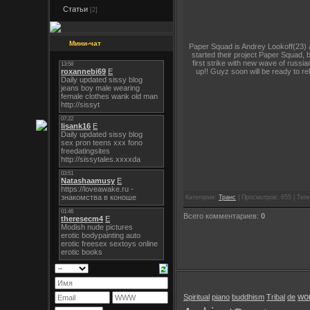
Статьи
[2]
Мини-чат
Paper Squad is Andrey Lookoff(23) a
started their project Paper Squad, 
first strike with new wave of russ
up!! Guyz soon will be ready to rel
Категория:
Транс
| Просмотров: 655 | Теги:
Всего комментариев:
0
wor
Spiritual
piano
buddhism
Tribal
de