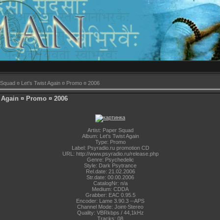
Squad ¤ Let's Twist Again ¤ Promo ¤ 2006
t Again ¤ Promo ¤ 2006
Artist: Paper Squad
Album: Let's Twist Again
Type: Promo
Label: Psyradio.ru promotion CD
URL: http://www.psyradio.ru/release.php
Genre: Psychedelic
Style: Dark Psytrance
Rel.date: 21.02.2006
Str.date: 00.00.2006
CatalogNr: n/a
Medium: CDDA
Grabber: EAC 0.95.5
Encoder: Lame 3.90.3 --APS
Channel Mode: Joint-Stereo
Quality: VBRkbps / 44,1kHz
Tracks: 08