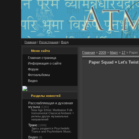
Главная
|
Регистрация
|
Вход
Меню сайта
Главная
»
2009
»
Март
»
17
» Paper 
Главная страница
Paper Squad ¤ Let's Twis
Информация о сайте
Форум
Фотоальбомы
Видео
Разделы новостей
Расслабляющая и духовная
музыка
[1261]
New Age Ethnic Meditation Folk
Instrumental Classical Ambient +
релизы других музыкальных
направлений
Транс
[1669]
Здесь раздается Psychedelic
Trance and PsyAmbient Music.
Видео
[8]