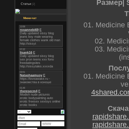
Размер| S
Статьи
[2]
T
Мини-чат
01. Medicine 
02. Medic
03. Medic
(in
Послу
01. Medicine 
ve
4shared.com
Скача
rapidshare.
rapidshare.