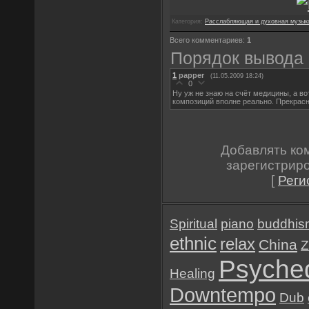
Категория:
Расслабляющая и духовная музык
Всего комментариев:
1
Порядок вывода 
1
papper
(11.05.2009 18:24)
0
Ну уж не знаю на счёт медицины, а во
композиций вполне реально. Прекрас
Добавлять ко
зарегистрир
[
Реги
Spiritual
piano
buddhis
ethnic
relax
China
Z
Psyched
Healing
Downtempo
Dub