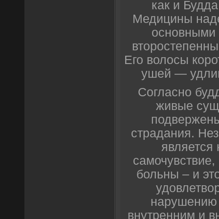
как и Будд
Медицины над
основными
второстепенны
Его волосы коро
ушей — удли
Согласно буд
живые сущ
подвержен
страдания. Нез
является
самочувствие,
больны – и эт
удовлетво
нарушению 
внутренним и в