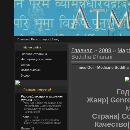
Главная
|
Регистрация
|
Вход
Меню сайта
Главная
»
2009
»
Мар
Главная страница
Buddha Dharani
Информация о сайте
Форум
Imee Ooi - Medicine Buddha
Фотоальбомы
Видео
Разделы новостей
Год
Расслабляющая и духовная
Жанр| Genr
музыка
[1261]
New Age Ethnic Meditation Folk
M
Instrumental Classical Ambient +
релизы других музыкальных
направлений
Страна| Co
Транс
[1669]
Здесь раздается Psychedelic
Качество| 
Trance and PsyAmbient Music.
Видео
[8]