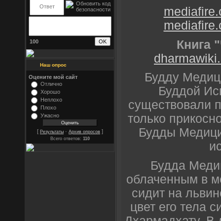
mediafire
mediafire
Книга 
100
dharmawiki.
Наш опрос
Будду Медиц
Оцените мой сайт
Отлично
Буддой Ис
Хорошо
Неплохо
существовали п
Плохо
только прикосно
Ужасно
Будды Медици
[
·
]
Результаты
Архив опросов
Всего ответов:
110
и
Будда Меди
облаченным в м
сидит на львин
цвет его тела 
Дхармадхату. В 