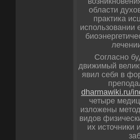
возникновени
области духо
практика ис
использовании 
биоэнергетиче
лечении
Согласно бу
движимый велик
явил себя в ф
препод
dharmawiki.ru/i
четыре медиц
изложены метод
видов физическ
их источники 
за