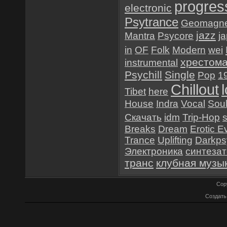
progres
electronic
Psytrance
Geomagne
jazz
Mantra
Psycore
j
in
OF
Folk
Modern
wei
хрестом
instrumental
Psychill
Single
Pop
1
Chillout
Tibet
here
House
Indra
Vocal
Sou
Скачать
idm
Trip-Hop
Breaks
Dream
Erotic E
Trance
Uplifting
Darkps
Электроника
синтеза
транс
клубная музы
Cop
Создат