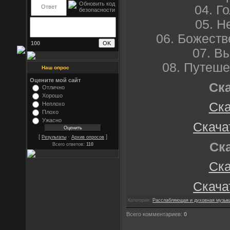
04. Г
05. Н
06. Божест
100
07. В
08. Путеше
Наш опрос
Оцените мой сайт
Ск
Отлично
Хорошо
Ска
Неплохо
Плохо
Ужасно
Скачат
[
·
]
Результаты
Архив опросов
Ск
Всего ответов:
110
Ска
Скачат
Категория:
Расслабляющая и духовная музык
Всего комментариев:
0