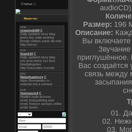
Статьи
[2]
audioCD)
Количе
Мини-чат
Размер:
196 M
Описание:
Кажд
Вы включаете 
Звучание
приглушённое. 
Вас создаётся
связь между 
засыпания
сн
Т
01. Д
02. Неж
03. Мо