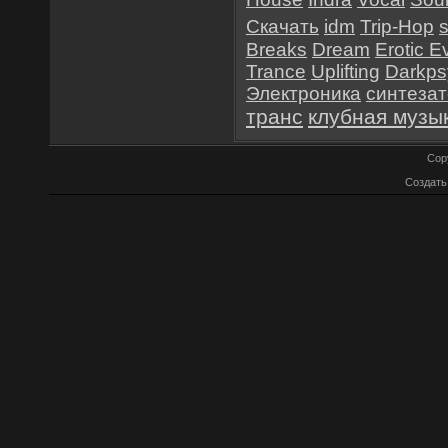
Скачать
idm
Trip-Hop
Breaks
Dream
Erotic E
Trance
Uplifting
Darkps
Электроника
синтеза
транс
клубная музы
Cop
Создат