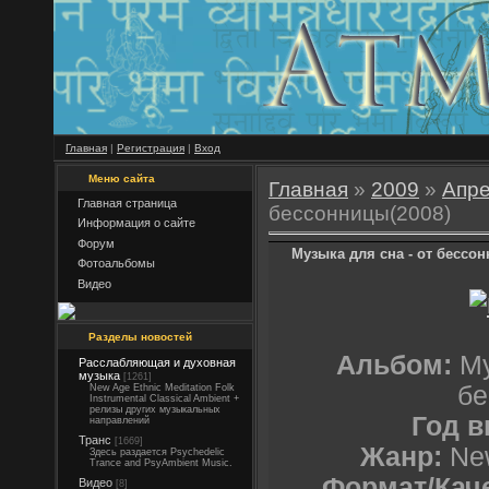
Главная
|
Регистрация
|
Вход
Меню сайта
Главная
»
2009
»
Апр
Главная страница
бессонницы(2008)
Информация о сайте
Форум
Музыка для сна - от бессон
Фотоальбомы
Видео
Разделы новостей
Альбом:
Му
Расслабляющая и духовная
музыка
[1261]
бе
New Age Ethnic Meditation Folk
Instrumental Classical Ambient +
релизы других музыкальных
Год в
направлений
Транс
[1669]
Жанр:
New
Здесь раздается Psychedelic
Trance and PsyAmbient Music.
Формат/Кач
Видео
[8]