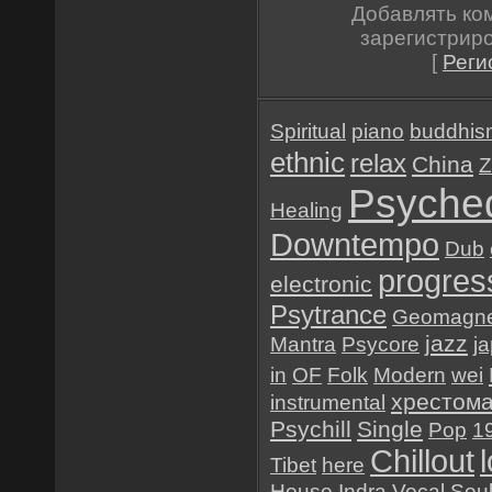
Добавлять ко
зарегистрир
[
Реги
Spiritual
piano
buddhis
ethnic
relax
China
Z
Psyched
Healing
Downtempo
Dub
progres
electronic
Psytrance
Geomagne
jazz
Mantra
Psycore
j
in
OF
Folk
Modern
wei
хрестом
instrumental
Psychill
Single
Pop
1
Chillout
Tibet
here
House
Indra
Vocal
Sou