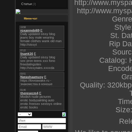
http://www.myspa
Статьи
[2]
http://www.mysp
Genre
Мини-чат
Style
St. Da
Rip Da
Sourc
Catalog
Encode
Gr
Quality: 320kb
Time
Size
Rel