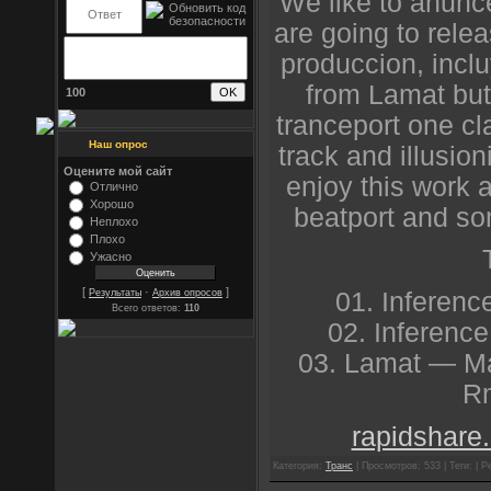
We like to anunc
are going to relea
produccion, incl
from Lamat but 
100
tranceport one cl
Наш опрос
track and illusion
Оцените мой сайт
enjoy this work a
Отлично
Хорошо
beatport and som
Неплохо
Плохо
Ужасно
[
·
]
01. Inference
Результаты
Архив опросов
Всего ответов:
110
02. Inference
03. Lamat — Ma
Rm
rapidshare.
Категория:
Транс
| Просмотров: 533 | Теги: | Р