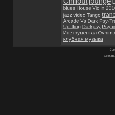
Chillout
lounge
L
blues
House
Violin
201
tran
jazz
video
Tango
Arcade
Va
Dark
Psy-Tr
Uplifting
Darkpsy
Psybi
Инструментал
Ovnim
клубная музыка
Cop
Создат