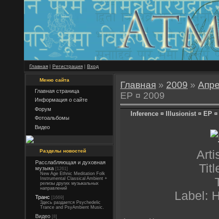
Главная
|
Регистрация
|
Вход
Меню сайта
Главная
»
2009
»
Апр
Главная страница
EP ¤ 2009
Информация о сайте
Форум
Inference ¤ Illusionist ¤ EP ¤
Фотоальбомы
Видео
Разделы новостей
Arti
Расслабляющая и духовная
Titl
музыка
[1261]
New Age Ethnic Meditation Folk
Instrumental Classical Ambient +
релизы других музыкальных
направлений
Label: H
Транс
[1669]
Здесь раздается Psychedelic
Trance and PsyAmbient Music.
Видео
[8]