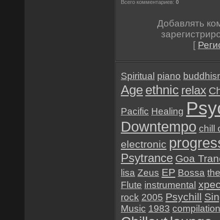
Всего комментариев:
0
Добавлять ко
зарегистрир
[
Реги
Spiritual
piano
buddhis
Age
ethnic
relax
Ch
Psy
Pacific
Healing
Downtempo
chill
progres
electronic
Psytrance
Goa Tran
EP
lisa
Zeus
Bossa
th
хре
Flute
instrumental
Psychill
Sin
rock
2005
Music
1983
compilatio