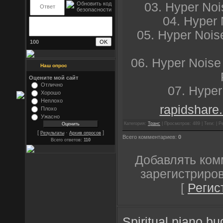
03. Hyper Noi
04. Hyper 
05. Hyper Nois
100
06. Hyper Noise
Наш опрос
Оцените мой сайт
Отлично
07. Hype
Хорошо
Неплохо
rapidshare.
Плохо
Ужасно
Категория:
Транс
| Просмотров: 489 | Теги: | Р
[
·
]
Результаты
Архив опросов
Всего комментариев:
0
Всего ответов:
110
Добавлять ком
зарегистриро
[
Регис
Spiritual
piano
bu