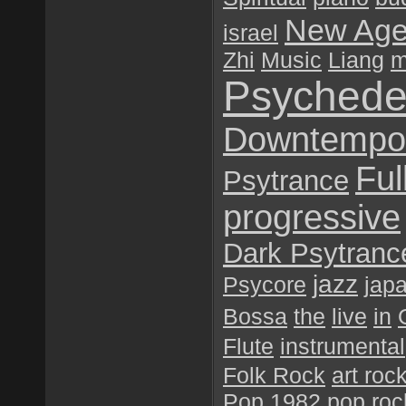
New Ag
israel
Zhi
Music
Liang
m
Psychede
Downtempo
Ful
Psytrance
progressive
Dark Psytranc
jazz
Psycore
jap
Bossa
the
live
in
Flute
instrumental
Folk Rock
art roc
Pop
1982
pop roc