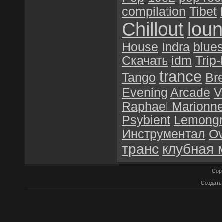
compilation
Tibet
Chillout
lou
House
Indra
blue
Скачать
idm
Trip
trance
Tango
Br
Evening
Arcade
V
Raphael Marionn
Psybient
Lemong
Инструментал
O
транс
клубная 
Cop
Создат