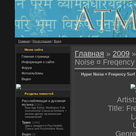
Главная
|
Регистрация
|
Вход
Меню сайта
Главная
»
2009
»
Главная страница
Noise ¤ Freqency 
Информация о сайте
Форум
Фотоальбомы
Hyper Noise ¤ Freqency Surf P
Видео
Разделы новостей
Artis
Расслабляющая и духовная
музыка
[1261]
Title: F
New Age Ethnic Meditation Folk
Instrumental Classical Ambient +
релизы других музыкальных
L
направлений
Транс
[1669]
Здесь раздается Psychedelic
Trance and PsyAmbient Music.
Genre
Видео
[8]