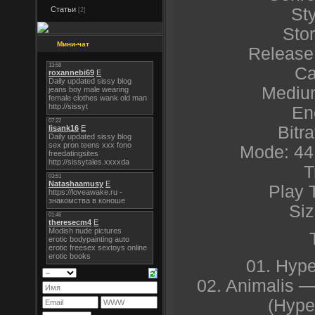
Статьи
Sty
[2]
Sto
Мини-чат
Release
Ca
Medium
En
Bitr
Mode: 44
T
Play 
Siz
01. Hyp
02. Animalis —
(Hype