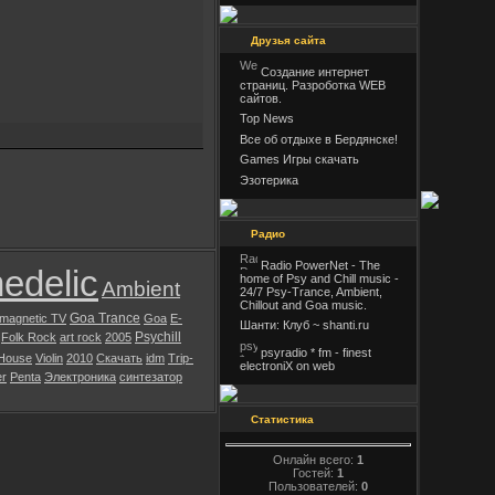
Друзья сайта
Создание интернет
страниц. Разроботка WEB
сайтов.
Top News
Все об отдыхе в Бердянске!
Games Игры скачать
Эзотерика
Радио
Radio PowerNet - The
edelic
home of Psy and Chill music -
Ambient
24/7 Psy-Trance, Ambient,
Chillout and Goa music.
Goa Trance
magnetic TV
Goa
E-
Шанти: Клуб ~ shanti.ru
Psychill
Folk Rock
art rock
2005
psyradio * fm - finest
House
Violin
2010
Скачать
idm
Trip-
electroniX on web
er
Penta
Электроника
синтезатор
Статистика
Онлайн всего:
1
Гостей:
1
Пользователей:
0