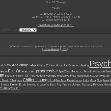
Size: 53.05 megs
Tracklist:
01. Electrik Dreams [ 7:21]
02. P.P.G ( Puro Pinche Groove ) [ 7:43]
03. Sleep Junkie [ 6:45]
rapidshare.com/files/220391...
 | Рейтинг: 0.0/0 |
Добавлять комментарии могут только зарегистрированные пользователи.
[
Регистрация
|
Вход
]
Psych
New Age
ethnic
ld
relax
China
Zhi
You
Music
Pacific
moon
Healing
Full On
progressive
rance
Dark Psytrance
electronic
Spin Twist Records
Geo
mp3
EP
хрестоматия
Bossa
the
live
in
OF
Folk
Modern
wei
meditative
Flute
instrumental
Chillout
lounge
d Music
Tibet
here
Lo-fi
Nu Jazz
Deep House
Indra
Vocal
Soul
blues
Breaks
Dream
Erotic Evening
Arcade
Va
Dark
Psy-Trance
Uplifting
Darkpsy
Psybient
Pray
убная музыка