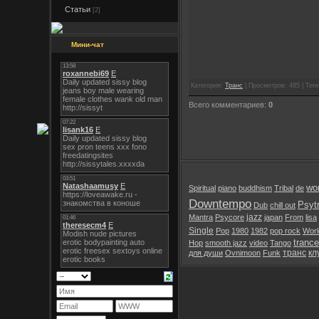
Статьи
[2]
Мини-чат
Категория:
Транс
| Просмотров: 485 | Теги:
Всего комментариев:
0
wor
Spiritual
piano
buddhism
Tribal
de
Downtempo
Psyt
Dub
chill out
jazz
Mantra
Psycore
japan
From
lisa
Single
Pop
1980
1982
pop rock
Worl
trance
Hop
smooth jazz
video
Tango
транс
кл
для души
Ovnimoon
Funk