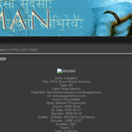
llero ¤ P.P.G ¤ EP ¤ 2009
2009
Artist: Caballero
Title: P.P.G (Puro Pinche Groove)
Type: EP
Label: Iboga Mexico
Hyperlink: http://www.myspace.com/ibogamexico
Url: www.ibogamexico.com
Genre: Psychedelic
Style: Minimal / Progressive
Source: WEB Store
St. Date: 2009-04-07
Rip Date: 2009-04-12
Quality:. 320kbps 44100kHz Full Stereo
Encoder: LAME v3.97
Grabber: EAC
Tracks: 3
Time: 21:49 min