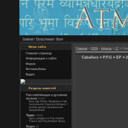
Главная
|
Регистрация
|
Вход
Меню сайта
Главная
»
2009
»
Апрель
»
17
» Caba
Главная страница
Caballero ¤ P.P.G ¤ EP ¤ 
Информация о сайте
Форум
Фотоальбомы
Видео
Разделы новостей
Расслабляющая и духовная
музыка
[1261]
New Age Ethnic Meditation Folk
Instrumental Classical Ambient +
релизы других музыкальных
направлений
Транс
[1669]
Здесь раздается Psychedelic
Trance and PsyAmbient Music.
Видео
[8]