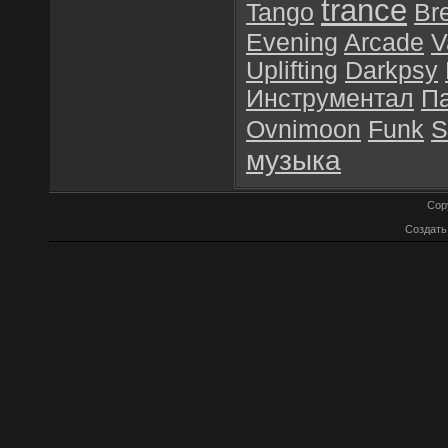
trance
Tango
Br
Evening
Arcade
V
Uplifting
Darkpsy
Инструментал
П
Ovnimoon
Funk
S
музыка
Cop
Создат