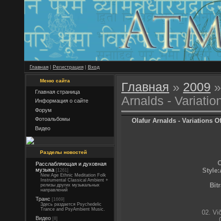
Главная
|
Регистрация
|
Вход
Меню сайта
Главная
»
2009
»
Главная страница
Arnalds - Variatio
Информация о сайте
Форум
Фотоальбомы
Olafur Arnalds - Variations Of
Видео
Разделы новостей
C
Расслабляющая и духовная
Style
музыка
[1261]
New Age Ethnic Meditation Folk
Instrumental Classical Ambient +
Bit
релизы других музыкальных
направлений
Транс
[1669]
Здесь раздается Psychedelic
Trance and PsyAmbient Music.
02. Vi
Видео
[8]