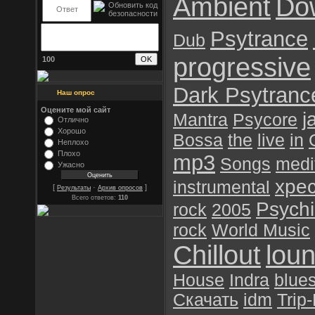
Ambient
Do
Psytrance
Dub
progressive
100
Dark Psytranc
Наш опрос
Оцените мой сайт
j
Mantra
Psycore
Отлично
Хорошо
Bossa
the
live
in
Неплохо
Плохо
mp3
Songs
medi
Ужасно
хре
instrumental
[
·
]
Результаты
Архив опросов
Всего ответов:
110
Psychil
rock
2005
rock
World Music
Chillout
lou
House
Indra
blue
Скачать
idm
Trip