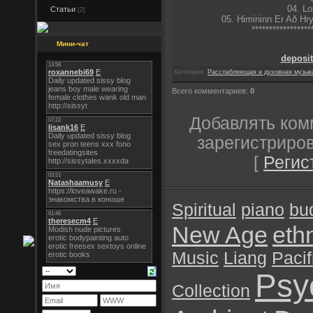
04. L
Статьи
[2]
05. Himininn Er Að Hry
*****************
Мини-чат
deposit
Категория:
Расслабляющая и духовная музык
Всего комментариев:
0
Добавлять ком
зарегистриро
[
Регис
Spiritual
piano
bu
New Age
eth
Music
Liang
Pacif
Psy
Collection