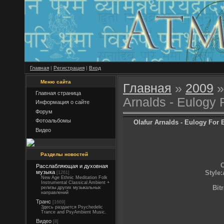
Главная
|
Регистрация
|
Вход
Меню сайта
Главная
»
2009
»
Главная страница
Arnalds - Eulogy 
Информация о сайте
Форум
Фотоальбомы
Olafur Arnalds - Eulogy For 
Видео
Разделы новостей
C
Расслабляющая и духовная
Style
музыка
[1261]
New Age Ethnic Meditation Folk
Instrumental Classical Ambient +
Bit
релизы других музыкальных
направлений
Транс
[1669]
Здесь раздается Psychedelic
Trance and PsyAmbient Music.
Видео
[8]