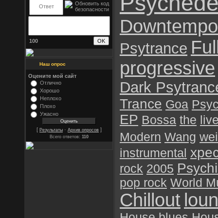
Psychede
Downtempo
Ful
100
Psytrance
progressive
Наш опрос
Оцените мой сайт
Dark Psytranc
Отлично
Хорошо
Неплохо
Trance
Goa
Psyc
Плохо
Ужасно
EP
Bossa
the
liv
[
·
]
Результаты
Архив опросов
Modern
Wang
wei
Всего ответов:
110
хре
instrumental
Psychil
rock
2005
pop rock
World M
Chillout
lou
House
blues
Hou