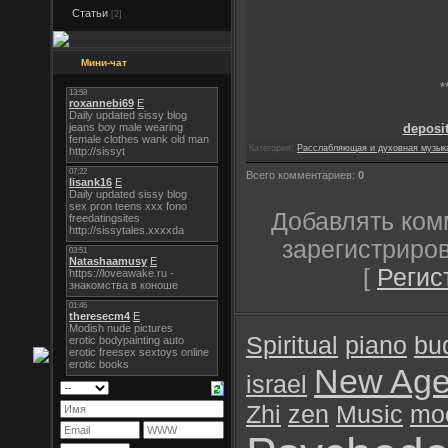
Статьи
[2]
Мини-чат
*
deposit
Категория:
Расслабляющая и духовная музык
Всего комментариев:
0
Добавлять ком
зарегистриро
[
Регис
Spiritual
piano
bu
New Ag
israel
Zhi
zen
Music
mo