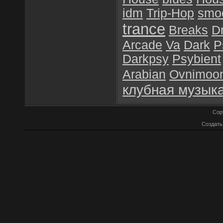
idm
Trip-Hop
smoo
trance
Breaks
D
Arcade
Va
Dark
P
Darkpsy
Psybient
Arabian
Ovnimoo
клубная музык
Cop
Создат