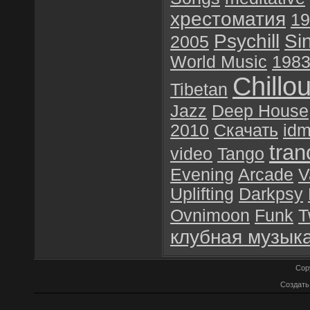
хрестоматия
19
Psychill
Si
2005
World Music
198
Chillou
Tibetan
Jazz
Deep House
2010
Скачать
id
tran
video
Tango
Evening
Arcade
V
Uplifting
Darkpsy
Ovnimoon
Funk
T
клубная музык
Cop
Создат