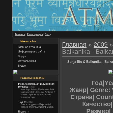
Главная
|
Регистрация
|
Вход
Меню сайта
Главная
»
2009
»
Главная страница
Balkanika - Balk
Информация о сайте
Форум
Фотоальбомы
Sanja Ilic & Balkanika - Bal
Видео
Разделы новостей
Год|Ye
Расслабляющая и духовная
музыка
[1261]
Жанр| Genre:
New Age Ethnic Meditation Folk
Instrumental Classical Ambient +
релизы других музыкальных
Страна| Count
направлений
Транс
[1669]
Качество| 
Здесь раздается Psychedelic
Trance and PsyAmbient Music.
Размер| 
Видео
[8]