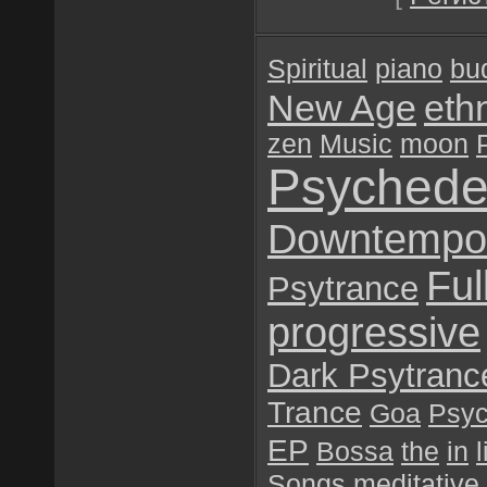
Spiritual
piano
bu
New Age
eth
zen
Music
moon
Psychede
Downtempo
Ful
Psytrance
progressive
Dark Psytranc
Trance
Goa
Psyc
EP
Bossa
the
in
l
Songs
meditative