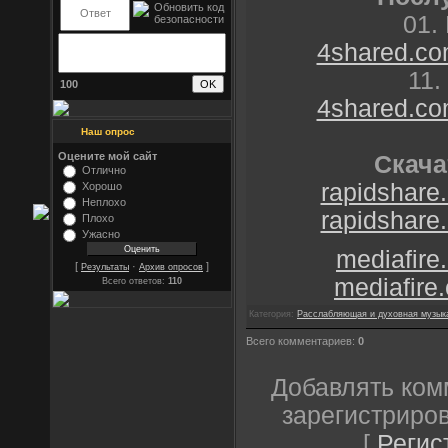
01.
4shared.com
11.
100
4shared.com
Наш опрос
Оцените мой сайт
Скача
Отлично
rapidshare.
Хорошо
Неплохо
rapidshare.
Плохо
Ужасно
mediafire
[
·
]
Результаты
Архив опросов
mediafire
Всего ответов:
110
Категория:
Расслабляющая и духовная музык
Всего комментариев:
0
Добавлять ком
зарегистриро
[
Регис