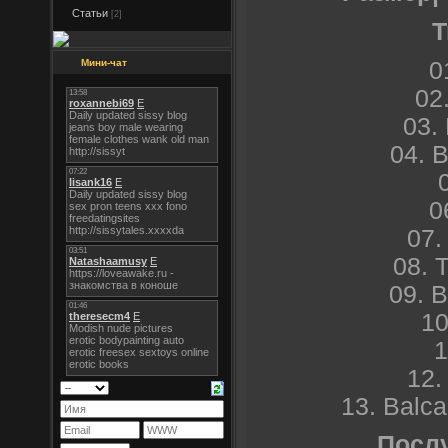
Статьи
[2]
T
0
Мини-чат
02
03.
04. 
0
07.
08. 
09. 
10
1
12.
13. Balc
Послу