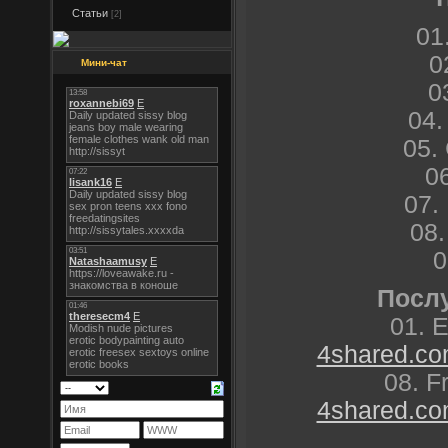
Статьи
[2]
01
0
Мини-чат
0
04.
05. 
0
07.
08.
0
Послу
01. 
4shared.com
08. F
4shared.com