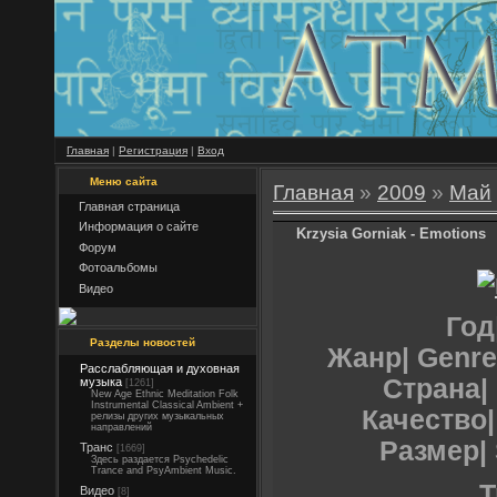
Главная
|
Регистрация
|
Вход
Меню сайта
Главная
»
2009
»
Май
Главная страница
Информация о сайте
Krzysia Gorniak - Emotions
Форум
Фотоальбомы
Видео
Год
Разделы новостей
Жанр| Genre
Расслабляющая и духовная
Страна| 
музыка
[1261]
New Age Ethnic Meditation Folk
Instrumental Classical Ambient +
Качество| 
релизы других музыкальных
направлений
Размер| 
Транс
[1669]
Здесь раздается Psychedelic
Trance and PsyAmbient Music.
T
Видео
[8]