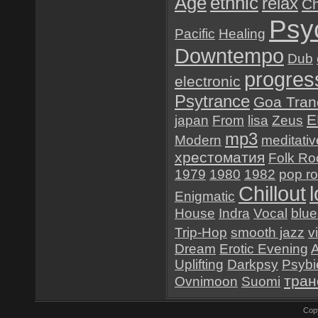
Age
ethnic
relax
Ch
Psy
Pacific
Healing
Downtempo
Dub
progres
electronic
Psytrance
Goa Tran
E
japan
From
lisa
Zeus
mp3
Modern
meditativ
хрестоматия
Folk Ro
1979
1980
1982
pop r
Chillout
Enigmatic
House
Indra
Vocal
blue
Trip-Hop
smooth jazz
v
Dream
Erotic Evening
Uplifting
Darkpsy
Psybi
тран
Ovnimoon
Suomi
Cop