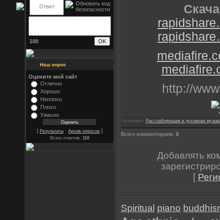
Скача
rapidshare.
rapidshare.
100
mediafire
Наш опрос
mediafire
Оцените мой сайт
Отлично
http://www
Хорошо
Неплохо
Плохо
Ужасно
Категория:
Расслабляющая и духовная музык
[
·
]
Результаты
Архив опросов
Всего комментариев:
0
Всего ответов:
110
Добавлять ко
зарегистрир
[
Реги
Spiritual
piano
buddhis