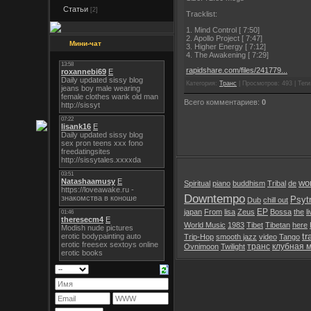
Статьи
[2]
Tracklist:
1. Mind Control [ 7:50]
2. Apollo Project [ 7:47]
Мини-чат
3. Higher Energy [ 7:12]
4. The Awakening [ 7:29]
rapidshare.com/files/241779...
Категория:
Транс
| Просмотров: 493 | Теги:
Всего комментариев:
0
wor
Spiritual
piano
buddhism
Tribal
de
Downtempo
Psyt
Dub
chill out
EP
japan
From
lisa
Zeus
Bossa
the
l
World Music
1983
Tibet
Tibetan
here
tr
Trip-Hop
smooth jazz
video
Tango
транс
клубная 
Ovnimoon
Twilight