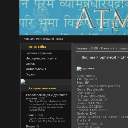
Главная
|
Регистрация
|
Вход
Меню сайта
Главная
»
2009
»
Июнь
»
7
» Ibojima
Главная страница
Ibojima ¤ Spherical ¤ EP 
Информация о сайте
Форум
Фотоальбомы
Видео
Artist: Ibojima
Title: Spherical
Type: EP
Label: Groove Control Records
Разделы новостей
Genre: Psychedelic
Style: Full On
Расслабляющая и духовная
St. Date: 2008-09-02
музыка
[1261]
Rls. Date: 2009-06-07
New Age Ethnic Meditation Folk
Source: WEB Store
Instrumental Classical Ambient +
Catalog: GCCD004
релизы других музыкальных
Encoder: LAME v3.97
направлений
Grabber: EAC
Транс
[1669]
Quality: 320kbps / 44100kHz / Full S
Здесь раздается Psychedelic
Tracks: 4
Trance and PsyAmbient Music.
Runtime : 00:30:18
Видео
[8]
Size: 72.80 megs