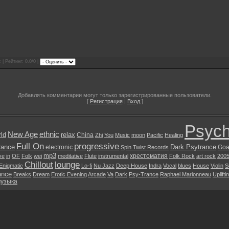
 | Рейтинг: 0.0/0 |
Добавлять комментарии могут только зарегистрированные пользователи.
[
Регистрация
|
Вход
]
Psych
New Age
ethnic
ld
relax
China
Zhi
You
Music
moon
Pacific
Healing
Full On
progressive
rance
Dark Psytrance
electronic
Goa
Spin Twist Records
mp3
хрестоматия
ive
in
OF
Folk
wei
meditative
Flute
instrumental
Folk Rock
art rock
200
Chillout
lounge
Enigmatic
Lo-fi
Nu Jazz
Deep House
Indra
Vocal
blues
House
Violin
S
ance
Breaks
Dream
Erotic Evening
Arcade
Va
Dark
Psy-Trance
Raphael Marionneau
Uplifti
музыка