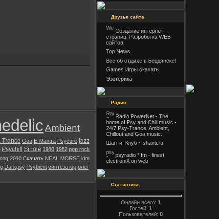
Друзья сайта
Создание интернет
страниц. Разроботка WEB
сайтов.
Top News
Все об отдыхе в Бердянске!
Games Игры скачать
Эзотерика
Радио
Radio PowerNet - The
edelic
home of Psy and Chill music -
Ambient
24/7 Psy-Trance, Ambient,
Chillout and Goa music.
 Trance
jazz
Goa
E-Mantra
Psycore
Шанти: Клуб ~ shanti.ru
Psychill
Single
5
1980
1982
pop rock
psyradio * fm - finest
ong
2010
Скачать
NEAL MORSE
idm
electroniX on web
ng
Darkpsy
Psybient
синтезатор
олег
Статистика
Онлайн всего:
1
Гостей:
1
Пользователей:
0