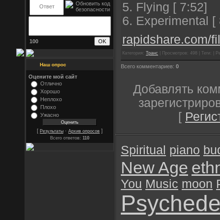
5. Flying [ 7:52]
6. Experimental [ 
rapidshare.com/fi
100
Категория:
Транс
| Просмотров: 498 | Теги: | Р
Наш опрос
Всего комментариев:
0
Оцените мой сайт
Отлично
Добавлять ком
Хорошо
зарегистриро
Неплохо
Плохо
[
Регис
Ужасно
[
·
]
Результаты
Архив опросов
Всего ответов:
110
Spiritual
piano
bu
New Age
eth
You
Music
moon
Psychede