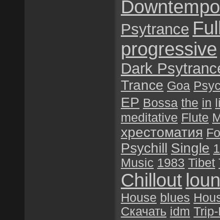
Downtempo
Ful
Psytrance
progressive
Dark Psytranc
Trance
Goa
Psyc
EP
Bossa
the
in
l
meditative
Flute
M
хрестоматия
Fo
Psychill
Single
1
Music
1983
Tibet
Chillout
lou
House
blues
Hou
Скачать
idm
Trip