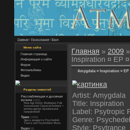
Главная
|
Регистрация
|
Вход
Меню сайта
Главная
»
2009
»
Главная страница
Inspiration ¤ EP 
Информация о сайте
Форум
Фотоальбомы
Amygdala ¤ Inspiration ¤ EP
Видео
Разделы новостей
Artist: Amygdala
Расслабляющая и духовная
музыка
[1261]
Title: Inspiration
New Age Ethnic Meditation Folk
Instrumental Classical Ambient +
релизы других музыкальных
Label: Psytropic
направлений
Транс
[1669]
Genre: Psychedel
Здесь раздается Psychedelic
Trance and PsyAmbient Music.
Style: Psytrance
Видео
[8]