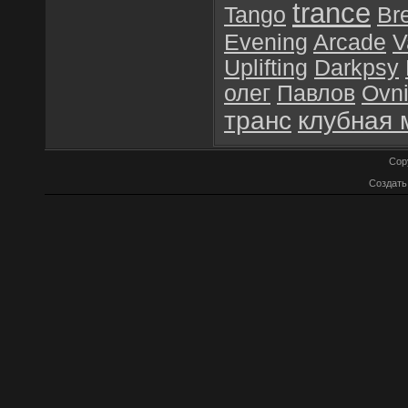
trance
Tango
Br
Evening
Arcade
V
Uplifting
Darkpsy
олег
Павлов
Ovn
транс
клубная 
Cop
Создат