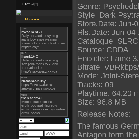
Статьи
Genre: Psychedel
[2]
Style: Dark Psytr
Мини-чат
Store.Date: Jun-
Rls.Date: Jun-04
Catalogue: SLR
Source: CDDA
Encoder: Lame 3
Bitrate: VBRkbps
Mode: Joint-Ster
Tracks: 09
Playtime: 64:20 
Size: 96,8 MB
Release Notes:
The famous Germ
Antagon form the 