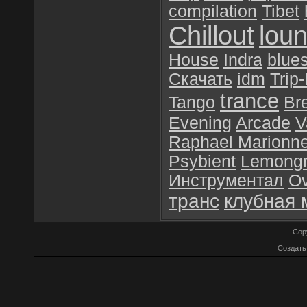
compilation
Tibet
Chillout
lou
House
Indra
blue
Скачать
idm
Trip
trance
Tango
Br
Evening
Arcade
V
Raphael Marionn
Psybient
Lemong
Инструментал
O
транс
клубная 
Cop
Создат