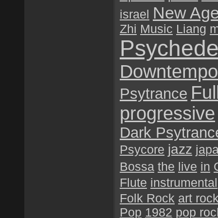
New Ag
israel
Zhi
Music
Liang
m
Psychede
Downtempo
Ful
Psytrance
progressive
Dark Psytranc
jazz
Psycore
jap
Bossa
the
live
in
Flute
instrumental
Folk Rock
art roc
Pop
1982
pop roc