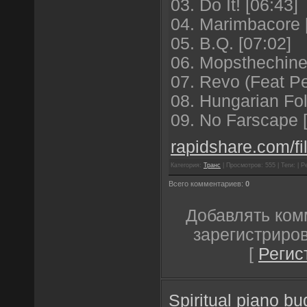
03. Do It! [06:43]
04. Marimbacore 
05. B.Q. [07:02]
06. Mopsthechine
07. Revo (Feat Pe
08. Hungarian Fol
09. No Farscape 
rapidshare.com/fi
Категория:
Транс
| Просмотров: 555 | Теги: | Р
Всего комментариев:
0
Добавлять ком
зарегистриро
[
Регис
Spiritual
piano
bu