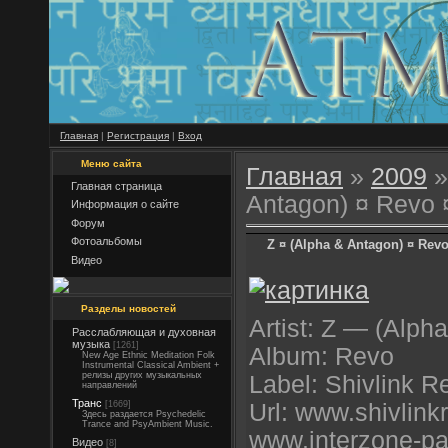
Главная
|
Регистрация
|
Вход
Меню сайта
Главная
»
2009
»
Главная страница
Antagon) ¤ Revo 
Информация о сайте
Форум
Фотоальбомы
Z ¤ (Alpha & Antagon) ¤ Revo
Видео
Разделы новостей
Artist: Z — (Alph
Расслабляющая и духовная
музыка
[1261]
Album: Revo
New Age Ethnic Meditation Folk
Instrumental Classical Ambient +
релизы других музыкальных
Label: Shivlink R
направлений
Транс
[1669]
Url: www.shivlink
Здесь раздается Psychedelic
Trance and PsyAmbient Music.
www.interzone-p
Видео
[8]