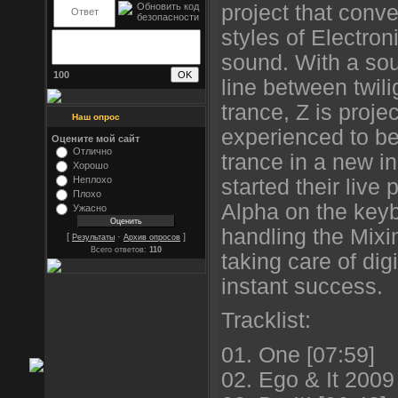
project that conve
styles of Electron
sound. With a sou
100
line between twili
trance, Z is proje
Наш опрос
experienced to be
Оцените мой сайт
Отлично
trance in a new in
Хорошо
Неплохо
started their live
Плохо
Alpha on the key
Ужасно
handling the Mix
[
·
]
Результаты
Архив опросов
Всего ответов:
110
taking care of di
instant success.
Tracklist:
01. One [07:59]
02. Ego & It 2009