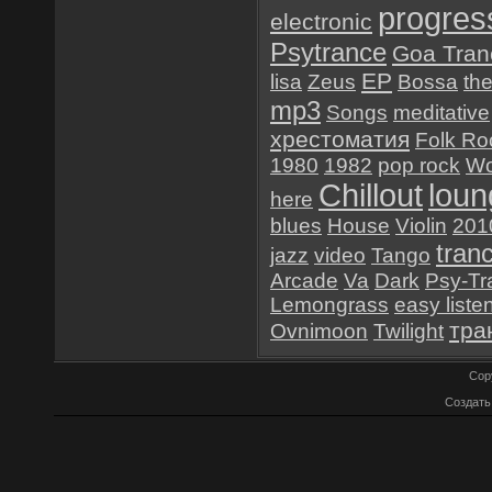
progres
electronic
Psytrance
Goa Tran
EP
lisa
Zeus
Bossa
th
mp3
Songs
meditative
хрестоматия
Folk Ro
1980
1982
pop rock
Wo
Chillout
loun
here
blues
House
Violin
201
tran
jazz
video
Tango
Arcade
Va
Dark
Psy-Tr
Lemongrass
easy liste
тра
Ovnimoon
Twilight
Cop
Создат