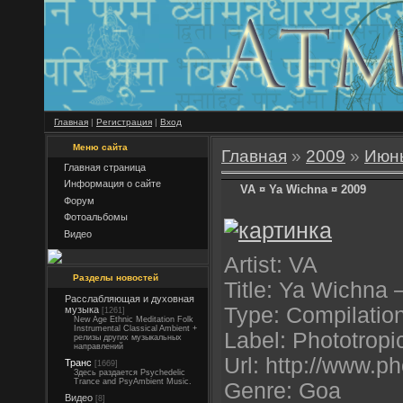
Главная
|
Регистрация
|
Вход
Меню сайта
Главная
»
2009
»
Июн
Главная страница
Информация о сайте
VA ¤ Ya Wichna ¤ 2009
Форум
Фотоальбомы
Видео
Artist: VA
Разделы новостей
Title: Ya Wichna
Расслабляющая и духовная
Type: Compilatio
музыка
[1261]
New Age Ethnic Meditation Folk
Instrumental Classical Ambient +
Label: Phototrop
релизы других музыкальных
направлений
Url: http://www.p
Транс
[1669]
Здесь раздается Psychedelic
Trance and PsyAmbient Music.
Genre: Goa
Видео
[8]