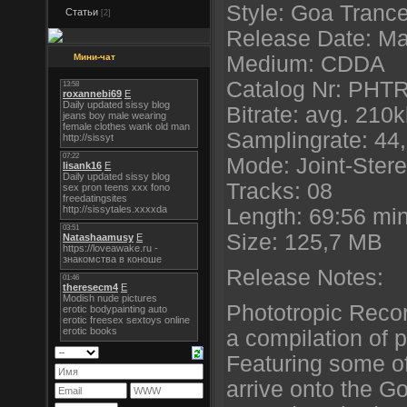
Style: Goa Tranc
Статьи
[2]
Release Date: M
Мини-чат
Medium: CDDA
Catalog Nr: PH
Bitrate: avg. 210
Samplingrate: 44
Mode: Joint-Ster
Tracks: 08
Length: 69:56 mi
Size: 125,7 MB
Release Notes:
Phototropic Reco
a compilation of 
Featuring some of
arrive onto the Go