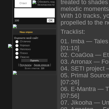
treated to shades 
melodic moments, 
With 10 tracks, y
100
propelled to the n
Tracklist:
Наш опрос
Оцените мой сайт
01. Imba — Tales
Отлично
Хорошо
[01:10]
Неплохо
02. CoaGoa — Ete
Плохо
Ужасно
03. Arronax — For
[
·
]
Результаты
Архив опросов
04. SETI project
Всего ответов:
110
05. Primal Sour
[07:26]
06. E-Mantra — T
[07:56]
07. Jikooha — Und