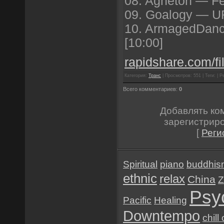
08. Agneton — Fe
09. Goalogy — U
10. ArmagedDanc
[10:00]
rapidshare.com/fi
Категория:
Транс
| Просмотров: 551 | Теги: | Р
Всего комментариев:
0
Добавлять ко
зарегистрир
[
Реги
Spiritual
piano
buddhis
ethnic
relax
China
Z
Psy
Pacific
Healing
Downtempo
chill