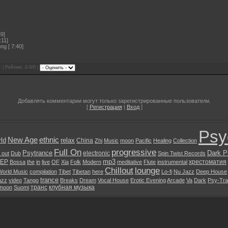
9]
:11]
g [ 7:40]
 | Рейтинг: 0.0/0 |
Добавлять комментарии могут только зарегистрированные пользователи.
[
Регистрация
|
Вход
]
Psy
New Age
ethnic
ld
relax
China
Zhi
Music
moon
Pacific
Healing
Collection
Full On
progressive
Psytrance
Dark P
electronic
l out
Dub
Spin Twist Records
mp3
EP
хрестоматия
Bossa
the
in
live
OF
Xia
Folk
Modern
meditative
Flute
instrumental
Chillout
lounge
World Music
compilation
Tibet
Tibetan
here
Lo-fi
Nu Jazz
Deep House
trance
azz
video
Tango
Breaks
Dream
Vocal House
Erotic Evening
Arcade
Va
Dark
Psy-Tr
транс
клубная музыка
moon
Suomi