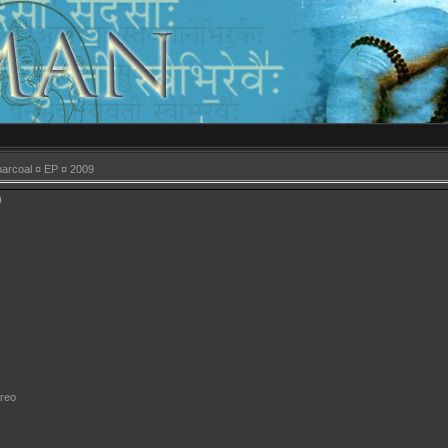
arcoal ¤ EP ¤ 2009
9
ereo