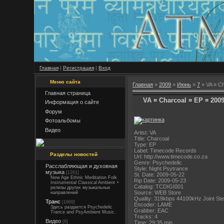
Главная
|
Регистрация
|
Вход
Меню сайта
Главная
»
2009
»
Июнь
»
7
» VA ¤ Ch
Главная страница
VA ¤ Charcoal ¤ EP ¤ 200
Информация о сайте
Форум
Фотоальбомы
Видео
Artist: VA
Title: Charcoal
Type: EP
Label: Timecode Records
Разделы новостей
Url: http://www.timecode.co.za
Genre: Psychedelic
Расслабляющая и духовная
Style: Night Psytrance
музыка
[1261]
St. Date: 2009-05-22
New Age Ethnic Meditation Folk
Rip Date: 2009-05-23
Instrumental Classical Ambient +
Catalog: TCDIGI001
релизы других музыкальных
Source: WEB Store
направлений
Quality: 319kbps 44100kHz Joint St
Транс
[1669]
Encoder: LAME
Здесь раздается Psychedelic
Grabber: EAC
Trance and PsyAmbient Music.
Tracks: 4
Видео
[8]
Time: 29:35 min