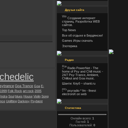
Друзья сайта
Создание интернет
страниц. Разроботка WEB
сайтов.
Top News
Все об отдыхе в Бердянске!
Games Игры скачать
Эзотерика
Радио
Radio PowerNet - The
home of Psy and Chill music -
chedelic
24/7 Psy-Trance, Ambient,
Chillout and Goa music.
Шанти: Клуб ~ shanti.ru
sytrance
Goa Trance
Goa
E-
psyradio * fm - finest
1999
Folk Rock
art rock
2005
electroniX on web
Indra
Soul
blues
House
Violin
Song
ance
Uplifting
Darkpsy
Psybient
Статистика
Онлайн всего:
1
Гостей:
1
Пользователей:
0