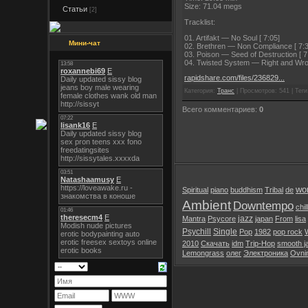
Size: 71.04 megs
Статьи
[2]
Tracklist:
01. Artifakt — No Soul [ 7:05]
Мини-чат
02. Brethren — Non Compliance [ 7:3
03. Poison — Seed of Destruction [ 7
04. Twisted System — Right and Wron
rapidshare.com/files/236829...
Категория:
Транс
| Просмотров: 541 | Теги:
Всего комментариев:
0
wor
Spiritual
piano
buddhism
Tribal
de
Ambient
Downtempo
chil
jazz
Mantra
Psycore
japan
From
lisa
Psychill
Single
Pop
1982
pop rock
2010
Скачать
idm
Trip-Hop
smooth j
Lemongrass
олег
Электроника
Ovni