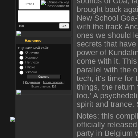
sounds of Goa, lat
brought back agai
New School Goa-T
with the track Anc
100
ones we should le
Наш опрос
secrets that have 
Оцените мой сайт
power of Kundalin
Отлично
Хорошо
come with it. This
Неплохо
Плохо
parallel with the 
Ужасно
tech, it's time for
[
·
]
Результаты
Архив опросов
things, the return 
Всего ответов:
110
too.' A psychedeli
spirit and trance.
Notes: this compi
officially release
party in Belgium