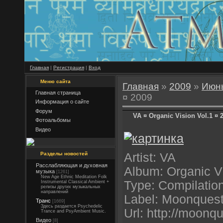
Главная
|
Регистрация
|
Вход
Меню сайта
Главная
»
2009
»
Июн
Главная страница
¤ 2009
Информация о сайте
Форум
VA ¤ Organic Vision Vol.1 ¤ 
Фотоальбомы
Видео
Разделы новостей
Artist: VA
Расслабляющая и духовная
Album: Organic Vi
музыка
[1261]
New Age Ethnic Meditation Folk
Type: Compilatio
Instrumental Classical Ambient +
релизы других музыкальных
направлений
Label: Moonques
Транс
[1669]
Здесь раздается Psychedelic
Url: http://moonq
Trance and PsyAmbient Music.
Видео
[8]