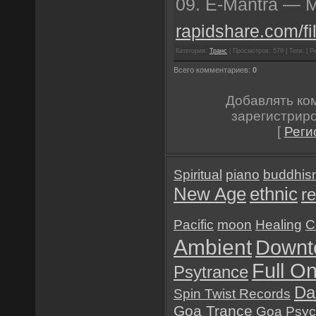
09. E-Mantra — 
rapidshare.com/fi
Категория:
Транс
| Просмотров: 579 | Теги: | Р
Всего комментариев:
0
Добавлять ко
зарегистрир
[
Реги
Spiritual
piano
buddhis
New Age
ethnic
re
Pacific
moon
Healing
C
Ambient
Downt
Full O
Psytrance
Da
Spin Twist Records
Goa Trance
Goa
Psyc