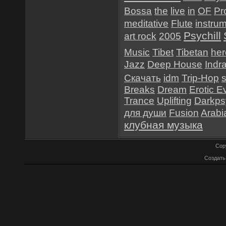
Bossa
the
live
in
OF
Pr
meditative
Flute
instru
Psychill
art rock
2005
Music
Tibet
Tibetan
her
Jazz
Deep House
Indr
Скачать
idm
Trip-Hop
Breaks
Dream
Erotic E
Trance
Uplifting
Darkps
для души
Fusion
Arabi
клубная музыка
Cop
Создат