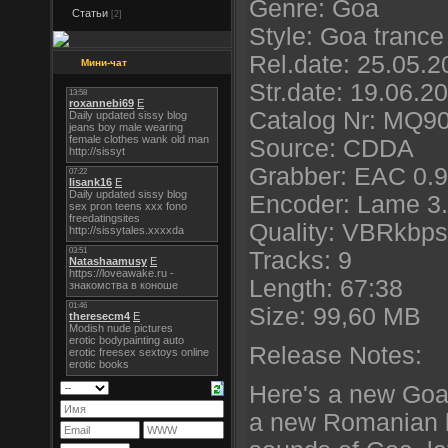
Genre: Goa
Статьи
[2]
Style: Goa trance
Rel.date: 25.05.2
Мини-чат
Str.date: 19.06.2
Catalog Nr: MQ9
Source: CDDA
Grabber: EAC 0.9
Encoder: Lame 3.
Quality: VBRkbps 
Tracks: 9
Length: 67:38
Size: 99,60 MB
Release Notes:
Here's a new Goa
a new Romanian l