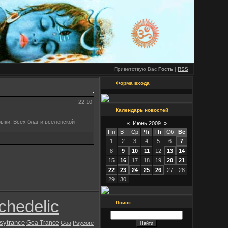
Приветствую Вас
Гость
|
RSS
Форма входа
22:10
Календарь новостей
ыки! Всех благ и вселенской
«
Июнь 2009
»
Пн
Вт
Ср
Чт
Пт
Сб
Вс
1
2
3
4
5
6
7
8
9
10
11
12
13
14
15
16
17
18
19
20
21
22
23
24
25
26
27
28
29
30
chedelic
Поиск
sytrance
Goa Trance
Goa
Psycore