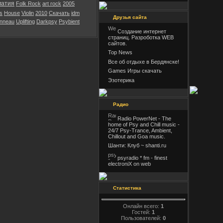
матия
Folk Rock
art rock
2005
s
House
Violin
2010
Скачать
idm
Друзья сайта
onneau
Uplifting
Darkpsy
Psybient
Создание интернет
страниц. Разроботка WEB
сайтов.
Top News
Все об отдыхе в Бердянске!
Games Игры скачать
Эзотерика
Радио
Radio PowerNet - The
home of Psy and Chill music -
24/7 Psy-Trance, Ambient,
Chillout and Goa music.
Шанти: Клуб ~ shanti.ru
psyradio * fm - finest
electroniX on web
Статистика
Онлайн всего:
1
Гостей:
1
Пользователей:
0