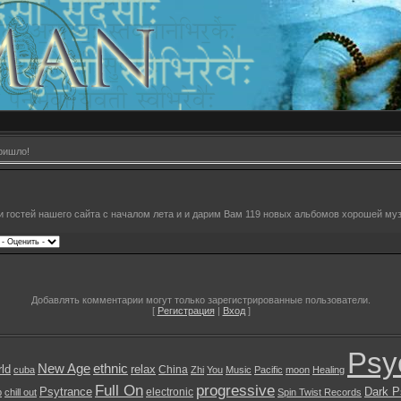
ришло!
 гостей нашего сайта с началом лета и и дарим Вам 119 новых альбомов хорошей муз
Добавлять комментарии могут только зарегистрированные пользователи.
[
Регистрация
|
Вход
]
Psy
New Age
ethnic
ld
relax
China
cuba
Zhi
You
Music
Pacific
moon
Healing
Full On
progressive
Psytrance
Dark P
electronic
b
chill out
Spin Twist Records