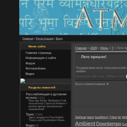
Главная
|
Регистрация
|
Вход
Меню сайта
Главная
»
2009
»
Июнь
»
7
» Лето п
Главная страница
Лето пришло!
Информация о сайте
Форум
Поздравляем всех пользователей и
Фотоальбомы
любви!
Видео
Просмотров: 564 | Теги: | Рейтинг: 0.0/0 |
Всего комментариев:
0
Разделы новостей
Расслабляющая и духовная
музыка
[1261]
New Age Ethnic Meditation Folk
Instrumental Classical Ambient +
релизы других музыкальных
направлений
Транс
[1669]
wor
Spiritual
piano
buddhism
Tribal
de
Здесь раздается Psychedelic
Trance and PsyAmbient Music.
Ambient
Downtempo
Du
Видео
[8]