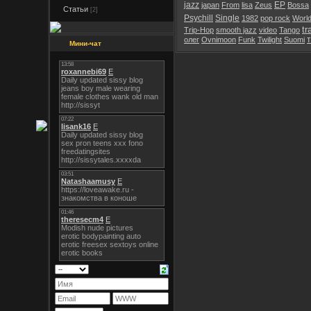
jazz
EP
japan
From
lisa
Zeus
Bossa
Статьи
[2]
Psychill
Single
1982
pop rock
Worl
tr
Trip-Hop
smooth jazz
video
Tango
олег
Ovnimoon
Funk
Twilight
Suomi
Мини-чат