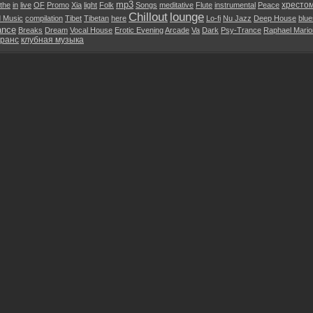
mp3
хресто
the
in
live
OF
Promo
Xia
light
Folk
Songs
meditative
Flute
instrumental
Peace
Chillout
lounge
d Music
compilation
Tibet
Tibetan
here
Lo-fi
Nu Jazz
Deep House
blue
ance
Breaks
Dream
Vocal House
Erotic Evening
Arcade
Va
Dark
Psy-Trance
Raphael Mari
транс
клубная музыка